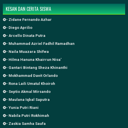
KESAN DAN CERITA SISWA
- Zidane Fernando Azhar
- Diego Aprilio
- Arcello Dinata Putra
- Muhammad Azriel Fadhil Ramadhan
- Naila Muazara Shifwa
- Hilma Hanuna Khairrun Nisa’
- Gantari Bintang Sheza Khinanthi
- Mokhammad Davit Orlando
- Rona Laili Umatul Khoiroh
- Septio Akmal Mirsando
- Maulana Iqbal Saputra
- Yunia Putri Riani
- Nabila Putri Rokhimah
- Zaskia Samha Saufa