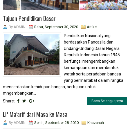
Tujuan Pendidikan Dasar
By
ADMIN
Rabu, September 30, 2020
Artikel
Pendidikan Nasional yang
berdasarkan Pancasila dan
Undang-Undang Dasar Negara
Republik Indonesia tahun 1945
berfungsi mengembangkan
kemampuan dan membentuk
watak serta peradaban bangsa
yang bermartabat dalam rangka
mencerdaskan kehidupan bangsa, bertujuan untuk
mngembangkan...
Share:
Baca Selengkapnya
LP Ma’arif dari Masa ke Masa
By
ADMIN
Senin, September 28, 2020
Khazanah