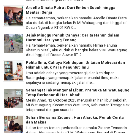
Arcello Dinata Putra : Dari Embun Subuh hingga
Mentari Senja
Hai teman-teman, perkenalkan namaku Arcello Dinata Putra ,
aku duduk di bangku kelas IV MI Watuagung dan tinggal di
Dusun Ngembel RT 01 RW 0...
Jejak Minggu Penuh Cahaya: Cerita Hanun dalam
Harmoni Hari yang Tenang
Hai teman-teman, perkenalkan namaku Hilma Hanuna
Khairrun Nisa’ , aku duduk di bangku kelas V MI Watuagung.
Aku tinggal di Dusun Suwur RT. 2...
Pelita Ilmu, Cahaya Kehidupan: Untaian Motivasi dan
Hikmah untuk Para Penuntut Ilmu
Ilmu adalah cahaya yang menerangi jalan kehidupan.
Barangsiapa yang menapaki jalan menuntut ilmu, maka
sejatinya ia sedang menapaki jalan me...
Semangat Tak Mengenal Libur, Pramuka MI Watuagung
Tetap Berkobar di Hari Ahad!
Meski Ahad, 12 Oktober 2025 merupakan hari libur sekolah,
MI Watuagung, Kecamatan Watulimo, Kabupaten Trenggalek
tetap ramai dengan suara ta...
Sehari Bersama Zidane : Hari Ahadku, Penuh Cerita
dan Makna
Haloo teman-teman, perkenalkan namaku Zidane Fernando
Azhar . Aku siswa kelas 3 MI Watuagung, tinggal di Dusun