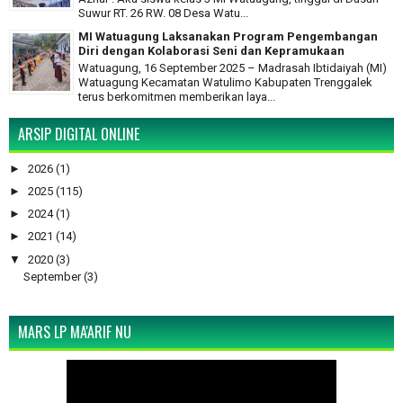
Suwur RT. 26 RW. 08 Desa Watu...
MI Watuagung Laksanakan Program Pengembangan
Diri dengan Kolaborasi Seni dan Kepramukaan
Watuagung, 16 September 2025 – Madrasah Ibtidaiyah (MI)
Watuagung Kecamatan Watulimo Kabupaten Trenggalek
terus berkomitmen memberikan laya...
ARSIP DIGITAL ONLINE
►
2026
(1)
►
2025
(115)
►
2024
(1)
►
2021
(14)
▼
2020
(3)
September
(3)
MARS LP MA'ARIF NU