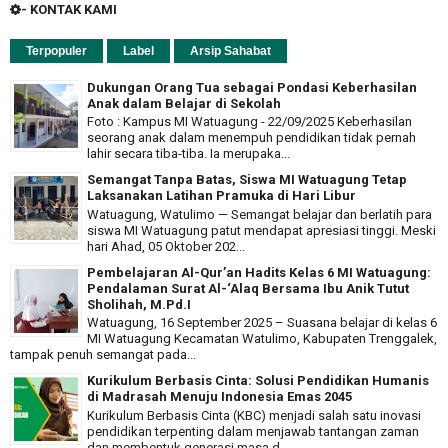
- KONTAK KAMI
Terpopuler
Label
Arsip Sahabat
Dukungan Orang Tua sebagai Pondasi Keberhasilan
Anak dalam Belajar di Sekolah
Foto : Kampus MI Watuagung - 22/09/2025 Keberhasilan
seorang anak dalam menempuh pendidikan tidak pernah
lahir secara tiba-tiba. Ia merupaka...
Semangat Tanpa Batas, Siswa MI Watuagung Tetap
Laksanakan Latihan Pramuka di Hari Libur
Watuagung, Watulimo — Semangat belajar dan berlatih para
siswa MI Watuagung patut mendapat apresiasi tinggi. Meski
hari Ahad, 05 Oktober 202...
Pembelajaran Al-Qur’an Hadits Kelas 6 MI Watuagung:
Pendalaman Surat Al-‘Alaq Bersama Ibu Anik Tutut
Sholihah, M.Pd.I
Watuagung, 16 September 2025 – Suasana belajar di kelas 6
MI Watuagung Kecamatan Watulimo, Kabupaten Trenggalek,
tampak penuh semangat pada...
Kurikulum Berbasis Cinta: Solusi Pendidikan Humanis
di Madrasah Menuju Indonesia Emas 2045
Kurikulum Berbasis Cinta (KBC) menjadi salah satu inovasi
pendidikan terpenting dalam menjawab tantangan zaman
dan membentuk generasi masa d...