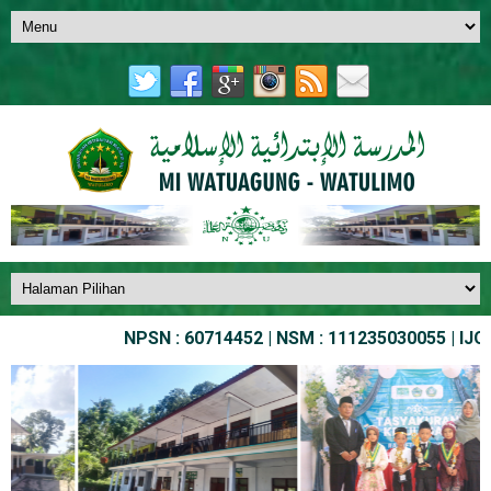
NPSN : 60714452 | NSM : 111235030055 | IJOB N