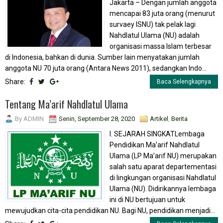
Jakarta – Dengan jumlah anggota
mencapai 83 juta orang (menurut
survaey ISNU) tak pelak lagi
Nahdlatul Ulama (NU) adalah
organisasi massa Islam terbesar
di Indonesia, bahkan di dunia. Sumber lain menyatakan jumlah
anggota NU 70 juta orang (Antara News 2011), sedangkan Indo...
Share:
Baca Selengkapnya
Tentang Ma’arif Nahdlatul Ulama
By
ADMIN
Senin, September 28, 2020
Artikel
,
Berita
I. SEJARAH SINGKATLembaga
Pendidikan Ma’arif Nahdlatul
Ulama (LP Ma’arif NU) merupakan
salah satu aparat departementasi
di lingkungan organisasi Nahdlatul
Ulama (NU). Didirikannya lembaga
ini di NU bertujuan untuk
mewujudkan cita-cita pendidikan NU. Bagi NU, pendidikan menjadi...