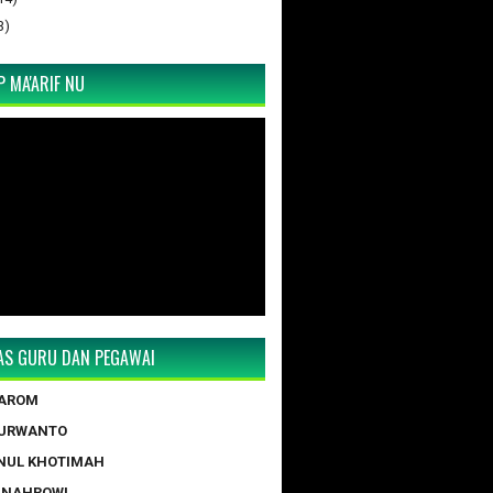
3)
 MA'ARIF NU
TAS GURU DAN PEGAWAI
TAROM
PURWANTO
NUL KHOTIMAH
 NAHROWI