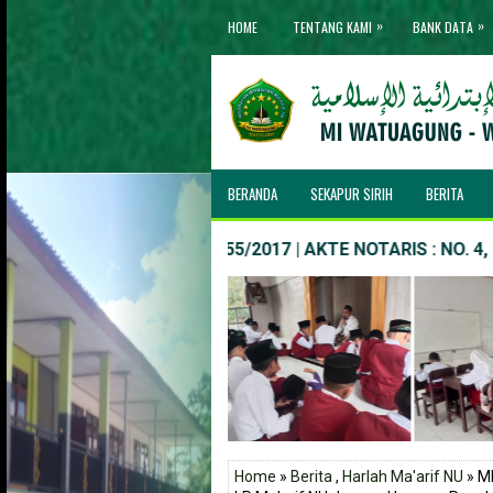
»
»
HOME
TENTANG KAMI
BANK DATA
BERANDA
SEKAPUR SIRIH
BERITA
IJOB NO. : MIS/03.0055/2017 | AKTE NOTARIS : NO. 4, MUNYA
Home
»
Berita
,
Harlah Ma'arif NU
» M