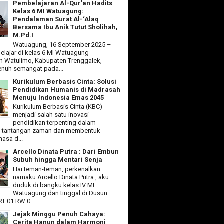
Pembelajaran Al-Qur’an Hadits
Kelas 6 MI Watuagung:
Pendalaman Surat Al-‘Alaq
Bersama Ibu Anik Tutut Sholihah,
M.Pd.I
Watuagung, 16 September 2025 –
elajar di kelas 6 MI Watuagung
 Watulimo, Kabupaten Trenggalek,
nuh semangat pada...
Kurikulum Berbasis Cinta: Solusi
Pendidikan Humanis di Madrasah
Menuju Indonesia Emas 2045
Kurikulum Berbasis Cinta (KBC)
menjadi salah satu inovasi
pendidikan terpenting dalam
 tantangan zaman dan membentuk
asa d...
Arcello Dinata Putra : Dari Embun
Subuh hingga Mentari Senja
Hai teman-teman, perkenalkan
namaku Arcello Dinata Putra , aku
duduk di bangku kelas IV MI
Watuagung dan tinggal di Dusun
T 01 RW 0...
Jejak Minggu Penuh Cahaya:
Cerita Hanun dalam Harmoni