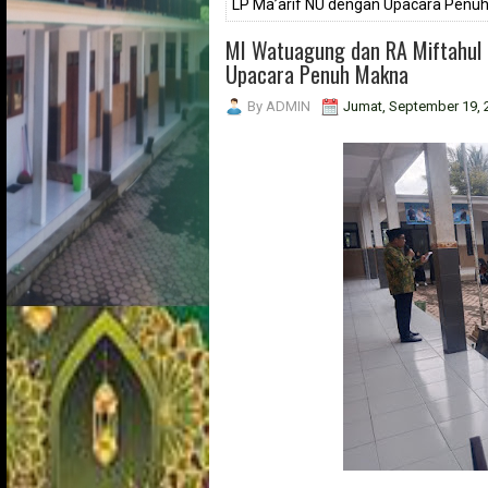
LP Ma’arif NU dengan Upacara Penu
MI Watuagung dan RA Miftahul 
Upacara Penuh Makna
By
ADMIN
Jumat, September 19, 