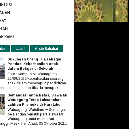
E-80 RI
ZANAH
HAT
UHAN
AK KAMI
ler
Label
Arsip Sahabat
Dukungan Orang Tua sebagai
Pondasi Keberhasilan Anak
dalam Belajar di Sekolah
Foto : Kampus MI Watuagung -
22/09/2025 Keberhasilan seorang
anak dalam menempuh pendidikan
ah lahir secara tiba-tiba. Ia merupaka...
Semangat Tanpa Batas, Siswa MI
Watuagung Tetap Laksanakan
Latihan Pramuka di Hari Libur
Watuagung, Watulimo — Semangat
belajar dan berlatih para siswa MI
Watuagung patut mendapat
tinggi. Meski hari Ahad, 05 Oktober 202...