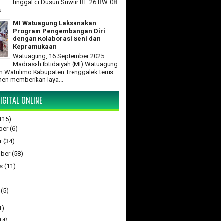
tinggal di Dusun Suwur RT. 26 RW. 08
...
MI Watuagung Laksanakan
Program Pengembangan Diri
dengan Kolaborasi Seni dan
Kepramukaan
Watuagung, 16 September 2025 –
Madrasah Ibtidaiyah (MI) Watuagung
 Watulimo Kabupaten Trenggalek terus
en memberikan laya...
IGITAL ONLINE
115)
ber
(6)
r
(34)
ber
(58)
s
(11)
(5)
1)
14)