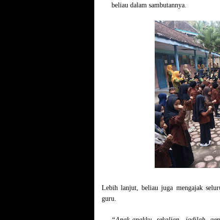
beliau dalam sambutannya.
Lebih lanjut, beliau juga mengajak selur
guru.
“Anak-anakku sekalian, jadilah gen