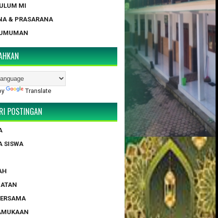
KULUM MI
NA & PRASARANA
GUMUMAN
AHKAN
by
Translate
RI POSTINGAN
A
A SISWA
AH
HATAN
BERSAMA
RAMUKAAN