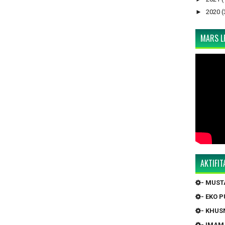
►
2020
(
MARS LP
AKTIFI
- MUS
- EKO 
- KHUS
- IMAM