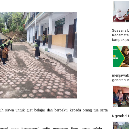
Suasana b
Kecamatan
tampak pe
menjawab
generasi m
uh siswa untuk giat belajar dan berbakti kepada orang tua serta
Ngembel R
erasi yang berprestasi, rajin menuntut ilmu, serta selalu