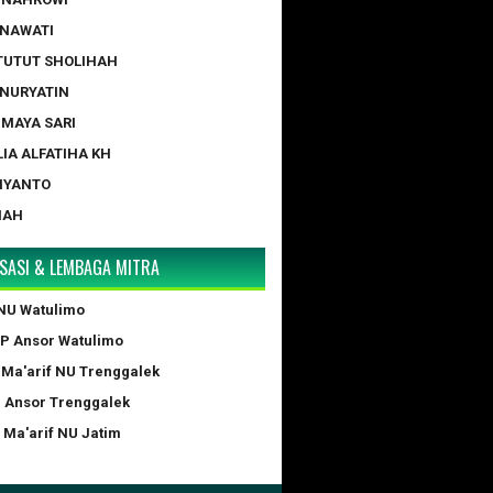
ERNAWATI
 TUTUT SHOLIHAH
 NURYATIN
A MAYA SARI
LIA ALFATIHA KH
IYANTO
NAH
SASI & LEMBAGA MITRA
NU Watulimo
GP Ansor Watulimo
 Ma'arif NU Trenggalek
P Ansor Trenggalek
 Ma'arif NU Jatim