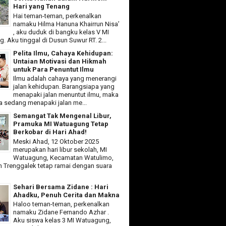
Hari yang Tenang
Hai teman-teman, perkenalkan
namaku Hilma Hanuna Khairrun Nisa’
, aku duduk di bangku kelas V MI
 Aku tinggal di Dusun Suwur RT. 2...
Pelita Ilmu, Cahaya Kehidupan:
Untaian Motivasi dan Hikmah
untuk Para Penuntut Ilmu
Ilmu adalah cahaya yang menerangi
jalan kehidupan. Barangsiapa yang
menapaki jalan menuntut ilmu, maka
ia sedang menapaki jalan me...
Semangat Tak Mengenal Libur,
Pramuka MI Watuagung Tetap
Berkobar di Hari Ahad!
Meski Ahad, 12 Oktober 2025
merupakan hari libur sekolah, MI
Watuagung, Kecamatan Watulimo,
 Trenggalek tetap ramai dengan suara
Sehari Bersama Zidane : Hari
Ahadku, Penuh Cerita dan Makna
Haloo teman-teman, perkenalkan
namaku Zidane Fernando Azhar .
Aku siswa kelas 3 MI Watuagung,