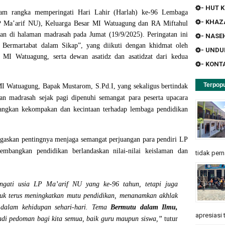
- HUT K
m rangka memperingati Hari Lahir (Harlah) ke-96 Lembaga
- KHA
P Ma’arif NU), Keluarga Besar MI Watuagung dan RA Miftahul
an di halaman madrasah pada Jumat (19/9/2025). Peringatan ini
- NASE
 Bermartabat dalam Sikap”
, yang diikuti dengan khidmat oleh
- UND
 MI Watuagung, serta dewan asatidz dan asatidzat dari kedua
- KONT
Terpopu
 MI Watuagung,
Bapak Mustarom, S.Pd.I
, yang sekaligus bertindak
an madrasah sejak pagi dipenuhi semangat para peserta upacara
ngkan kekompakan dan kecintaan terhadap lembaga pendidikan
skan pentingnya menjaga semangat perjuangan para pendiri LP
mbangkan pendidikan berlandaskan nilai-nilai keislaman dan
tidak pern
ingati usia LP Ma’arif NU yang ke-96 tahun, tetapi juga
uk terus meningkatkan mutu pendidikan, menanamkan akhlak
 dalam kehidupan sehari-hari. Tema
Bermutu dalam Ilmu,
apresiasi 
di pedoman bagi kita semua, baik guru maupun siswa,”
tutur