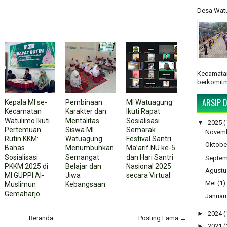
Desa Watu
Kecamatan
berkomitm
ARSIP D
Kepala MI se-
Pembinaan
MI Watuagung
Kecamatan
Karakter dan
Ikuti Rapat
Watulimo Ikuti
Mentalitas
Sosialisasi
▼
2025
(
Pertemuan
Siswa MI
Semarak
Novem
Rutin KKM:
Watuagung:
Festival Santri
Oktobe
Bahas
Menumbuhkan
Ma’arif NU ke-5
Sosialisasi
Semangat
dan Hari Santri
Septem
PKKM 2025 di
Belajar dan
Nasional 2025
Agustu
MI GUPPI Al-
Jiwa
secara Virtual
Mei
(1)
Muslimun
Kebangsaan
Gemaharjo
Januari
►
2024
(
Beranda
Posting Lama →
►
2021
(