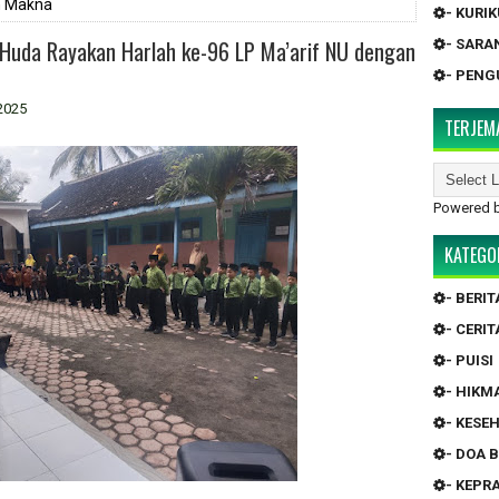
h Makna
- KURI
Huda Rayakan Harlah ke-96 LP Ma’arif NU dengan
- SARA
- PEN
2025
TERJEM
Powered 
KATEGO
- BERIT
- CERIT
- PUISI
- HIKM
- KESE
- DOA 
- KEP