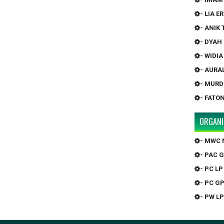
- LIA 
- ANIK
- DYAH
- WIDI
- AURA
- MURD
- FATO
ORGANI
- MWC 
- PAC 
- PC LP
- PC G
- PW LP