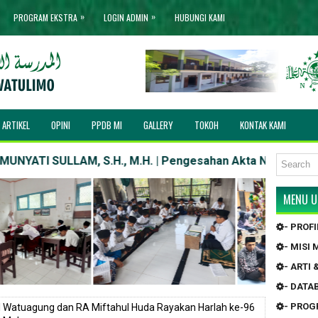
»
»
PROGRAM EKSTRA
LOGIN ADMIN
HUBUNGI KAMI
ARTIKEL
OPINI
PPDB MI
GALLERY
TOKOH
KONTAK KAMI
TI SULLAM, S.H., M.H. | Pengesahan Akta Notaris : AHU-119.
MENU 
- PROF
- MISI
- ARTI
- DATA
- PRO
I Watuagung dan RA Miftahul Huda Rayakan Harlah ke-96