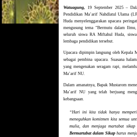
Watuagung,
19 September 2025 – Dala
Pendidikan Ma’arif Nahdlatul Ulama (L
Huda menyelenggarakan upacara peringat
mengusung tema
“Bermutu dalam Ilmu,
seluruh siswa RA Miftahul Huda, siswa
lembaga pendidikan tersebut.
Upacara dipimpin langsung oleh Kepala
sebagai pembina upacara. Suasana halam
yang mengenakan seragam rapi, melamba
Ma’arif NU.
Dalam amanatnya, Bapak Mustarom menega
Ma’arif NU yang telah berjuang menge
kebangsaan.
“Hari ini kita tidak hanya memper
meneguhkan komitmen kita semua unt
mulia, dan menjaga martabat sikap
Bermartabat dalam Sikap
harus menja