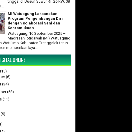
tinggal di Dusun Suwur RT. 26 RW. 08
...
MI Watuagung Laksanakan
Program Pengembangan Diri
dengan Kolaborasi Seni dan
Kepramukaan
Watuagung, 16 September 2025 –
Madrasah Ibtidaiyah (MI) Watuagung
 Watulimo Kabupaten Trenggalek terus
en memberikan laya...
IGITAL ONLINE
115)
ber
(6)
r
(34)
ber
(58)
s
(11)
(5)
1)
14)