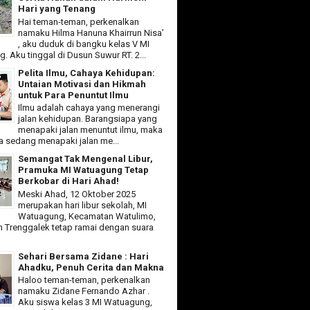
Hari yang Tenang
Hai teman-teman, perkenalkan
namaku Hilma Hanuna Khairrun Nisa’
, aku duduk di bangku kelas V MI
 Aku tinggal di Dusun Suwur RT. 2...
Pelita Ilmu, Cahaya Kehidupan:
Untaian Motivasi dan Hikmah
untuk Para Penuntut Ilmu
Ilmu adalah cahaya yang menerangi
jalan kehidupan. Barangsiapa yang
menapaki jalan menuntut ilmu, maka
ia sedang menapaki jalan me...
Semangat Tak Mengenal Libur,
Pramuka MI Watuagung Tetap
Berkobar di Hari Ahad!
Meski Ahad, 12 Oktober 2025
merupakan hari libur sekolah, MI
Watuagung, Kecamatan Watulimo,
 Trenggalek tetap ramai dengan suara
Sehari Bersama Zidane : Hari
Ahadku, Penuh Cerita dan Makna
Haloo teman-teman, perkenalkan
namaku Zidane Fernando Azhar .
Aku siswa kelas 3 MI Watuagung,