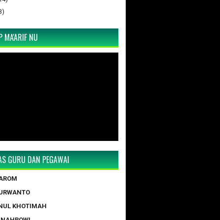
3)
 MA'ARIF NU
TAS GURU DAN PEGAWAI
TAROM
PURWANTO
NUL KHOTIMAH
 NAHROWI