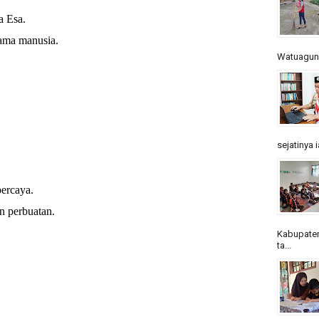
 Esa.
sama manusia.
Watuagung.
sejatinya 
ercaya.
n perbuatan.
Kabupaten
ta...