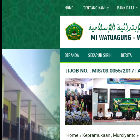
»
»
HOME
TENTANG KAMI
BANK DATA
BERANDA
SEKAPUR SIRIH
BERITA
NSM : 111235030055 | IJOB NO. : MIS/03.0055/2017 | AKTE N
Home
»
Kepramukaan
,
Murdiyanto
»