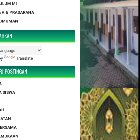
KULUM MI
NA & PRASARANA
GUMUMAN
AHKAN
by
Translate
RI POSTINGAN
A
A SISWA
AH
HATAN
BERSAMA
RAMUKAAN