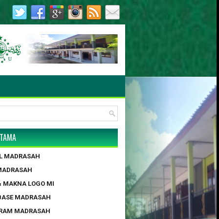
kta Notaris : AHU-119.AH.01.08.TAHUN 2013 / 26 JUNI 2013 |
UTAMA
IL MADRASAH
 MADRASAH
 & MAKNA LOGO MI
BASE MADRASAH
GRAM MADRASAH