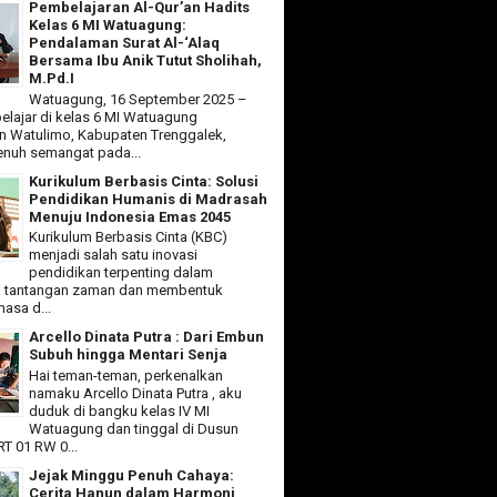
Pembelajaran Al-Qur’an Hadits
Kelas 6 MI Watuagung:
Pendalaman Surat Al-‘Alaq
Bersama Ibu Anik Tutut Sholihah,
M.Pd.I
Watuagung, 16 September 2025 –
elajar di kelas 6 MI Watuagung
 Watulimo, Kabupaten Trenggalek,
nuh semangat pada...
Kurikulum Berbasis Cinta: Solusi
Pendidikan Humanis di Madrasah
Menuju Indonesia Emas 2045
Kurikulum Berbasis Cinta (KBC)
menjadi salah satu inovasi
pendidikan terpenting dalam
 tantangan zaman dan membentuk
asa d...
Arcello Dinata Putra : Dari Embun
Subuh hingga Mentari Senja
Hai teman-teman, perkenalkan
namaku Arcello Dinata Putra , aku
duduk di bangku kelas IV MI
Watuagung dan tinggal di Dusun
T 01 RW 0...
Jejak Minggu Penuh Cahaya:
Cerita Hanun dalam Harmoni