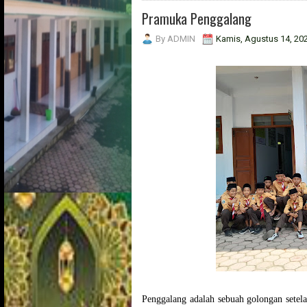
Pramuka Penggalang
By
ADMIN
Kamis, Agustus 14, 20
Penggalang adalah sebuah golongan setel