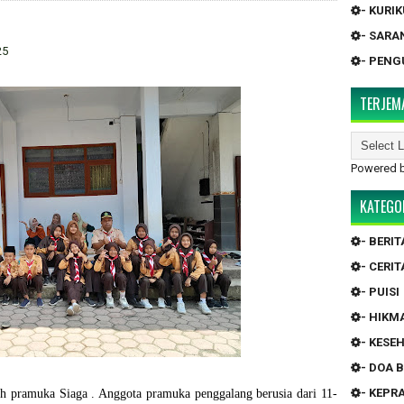
- KURI
- SARA
25
- PEN
TERJEM
Powered 
KATEGO
- BERIT
- CERIT
- PUISI
- HIKM
- KESE
- DOA 
- KEP
ah pramuka Siaga . Anggota pramuka penggalang berusia dari 11-