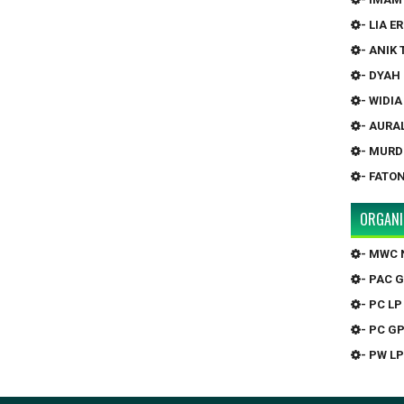
- LIA 
- ANIK
- DYAH
- WIDI
- AURA
- MURD
- FATO
ORGANI
- MWC 
- PAC 
- PC LP
- PC G
- PW LP