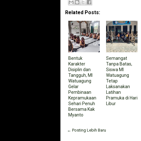
Related Posts:
Bentuk
Semangat
Karakter
Tanpa Batas,
Disiplin dan
Siswa MI
Tangguh, MI
Watuagung
Watuagung
Tetap
Gelar
Laksanakan
Pembinaan
Latihan
Kepramukaan
Pramuka di Hari
Sehari Penuh
Libur
Bersama Kak
Myanto
← Posting Lebih Baru