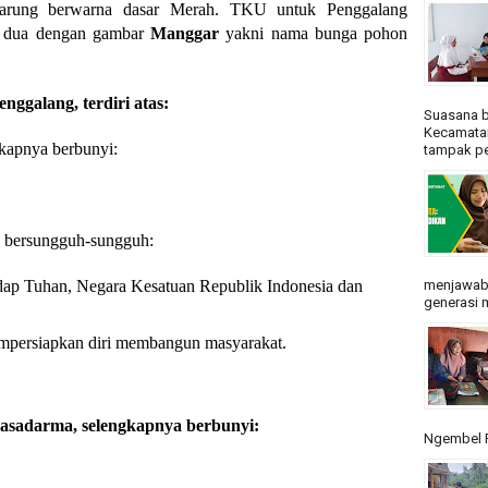
 barung berwarna dasar Merah. TKU untuk Penggalang
at dua dengan gambar
Manggar
yakni nama bunga pohon
ggalang, terdiri atas:
Suasana b
Kecamatan
gkapnya berbunyi:
tampak pe
n bersungguh-sungguh:
dap Tuhan, Negara Kesatuan Republik Indonesia dan
menjawab
generasi m
persiapkan diri membangun masyarakat.
Dasadarma, selengkapnya berbunyi:
Ngembel R