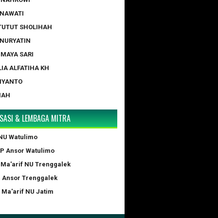
ERNAWATI
 TUTUT SHOLIHAH
 NURYATIN
A MAYA SARI
LIA ALFATIHA KH
IYANTO
NAH
SASI & LEMBAGA MITRA
NU Watulimo
GP Ansor Watulimo
 Ma'arif NU Trenggalek
P Ansor Trenggalek
 Ma'arif NU Jatim