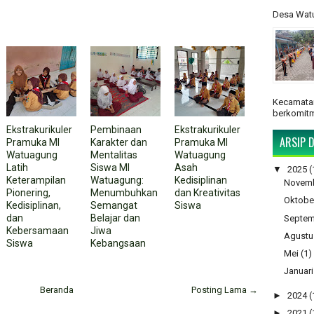
Desa Watu
Kecamatan
berkomitm
Ekstrakurikuler
Pembinaan
Ekstrakurikuler
ARSIP D
Pramuka MI
Karakter dan
Pramuka MI
Watuagung
Mentalitas
Watuagung
Latih
Siswa MI
Asah
▼
2025
(
Keterampilan
Watuagung:
Kedisiplinan
Novem
Pionering,
Menumbuhkan
dan Kreativitas
Oktobe
Kedisiplinan,
Semangat
Siswa
dan
Belajar dan
Septem
Kebersamaan
Jiwa
Agustu
Siswa
Kebangsaan
Mei
(1)
Januari
Beranda
Posting Lama →
►
2024
(
►
2021
(