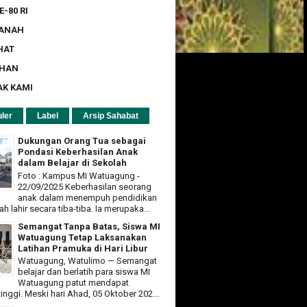
E-80 RI
ZANAH
HAT
UHAN
AK KAMI
ler
Label
Arsip Sahabat
Dukungan Orang Tua sebagai
Pondasi Keberhasilan Anak
dalam Belajar di Sekolah
Foto : Kampus MI Watuagung -
22/09/2025 Keberhasilan seorang
anak dalam menempuh pendidikan
ah lahir secara tiba-tiba. Ia merupaka...
Semangat Tanpa Batas, Siswa MI
Watuagung Tetap Laksanakan
Latihan Pramuka di Hari Libur
Watuagung, Watulimo — Semangat
belajar dan berlatih para siswa MI
Watuagung patut mendapat
tinggi. Meski hari Ahad, 05 Oktober 202...