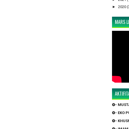
►
2020
(
MARS LP
AKTIFI
- MUS
- EKO 
- KHUS
- IMAM