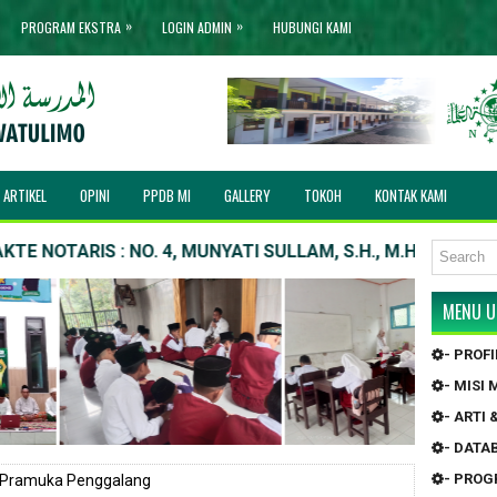
»
»
PROGRAM EKSTRA
LOGIN ADMIN
HUBUNGI KAMI
ARTIKEL
OPINI
PPDB MI
GALLERY
TOKOH
KONTAK KAMI
OTARIS : NO. 4, MUNYATI SULLAM, S.H., M.H. | Pengesahan A
MENU 
- PROF
- MISI
- ARTI
- DATA
- PRO
 Pramuka Penggalang