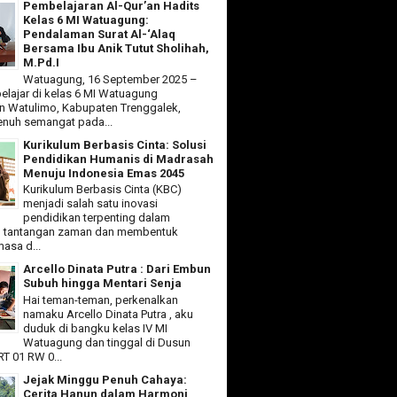
Pembelajaran Al-Qur’an Hadits
Kelas 6 MI Watuagung:
Pendalaman Surat Al-‘Alaq
Bersama Ibu Anik Tutut Sholihah,
M.Pd.I
Watuagung, 16 September 2025 –
elajar di kelas 6 MI Watuagung
 Watulimo, Kabupaten Trenggalek,
nuh semangat pada...
Kurikulum Berbasis Cinta: Solusi
Pendidikan Humanis di Madrasah
Menuju Indonesia Emas 2045
Kurikulum Berbasis Cinta (KBC)
menjadi salah satu inovasi
pendidikan terpenting dalam
 tantangan zaman dan membentuk
asa d...
Arcello Dinata Putra : Dari Embun
Subuh hingga Mentari Senja
Hai teman-teman, perkenalkan
namaku Arcello Dinata Putra , aku
duduk di bangku kelas IV MI
Watuagung dan tinggal di Dusun
T 01 RW 0...
Jejak Minggu Penuh Cahaya:
Cerita Hanun dalam Harmoni