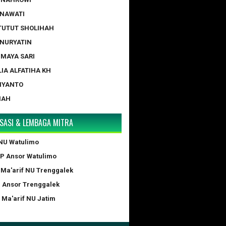
ERNAWATI
 TUTUT SHOLIHAH
 NURYATIN
A MAYA SARI
LIA ALFATIHA KH
IYANTO
NAH
SASI & LEMBAGA MITRA
NU Watulimo
GP Ansor Watulimo
 Ma'arif NU Trenggalek
P Ansor Trenggalek
 Ma'arif NU Jatim