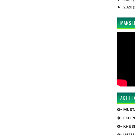
►
2020
(
MARS LP
AKTIFI
- MUS
- EKO 
- KHUS
- IMAM