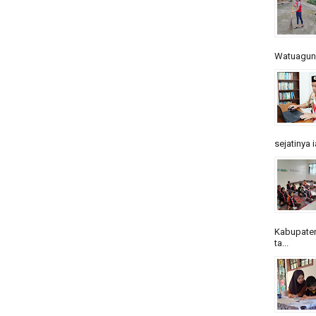
Watuagung.
sejatinya 
Kabupaten
ta...