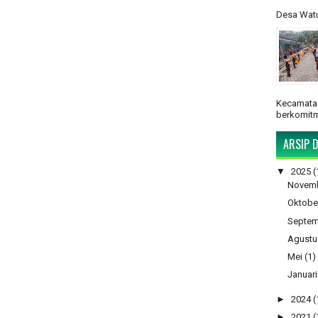
Desa Watu
Kecamatan
berkomitm
ARSIP D
▼
2025
(
Novem
Oktobe
Septem
Agustu
Mei
(1)
Januari
►
2024
(
►
2021
(