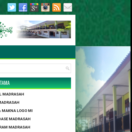
3.0055/2017 | AKTE NOTARIS : NO. 4, MUNYATI SULLAM, S.H.,
UTAMA
IL MADRASAH
 MADRASAH
 & MAKNA LOGO MI
BASE MADRASAH
GRAM MADRASAH