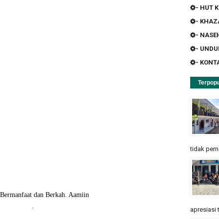
- HUT K
- KHA
- NASE
- UND
- KONT
Terpopu
tidak pern
Bermanfaat dan Berkah. Aamiin
.
apresiasi 