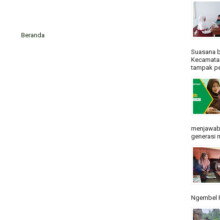
Beranda
Suasana b
Kecamatan
tampak pe
menjawab
generasi m
Ngembel R