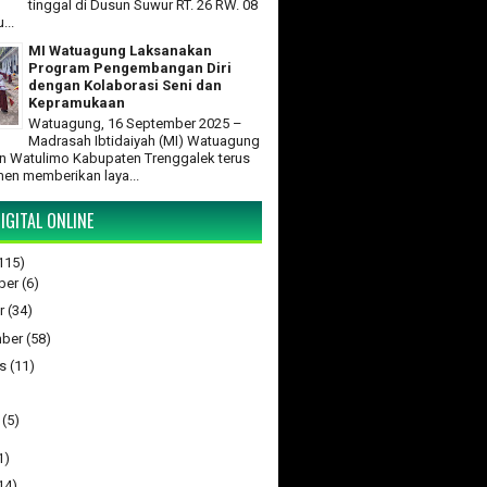
tinggal di Dusun Suwur RT. 26 RW. 08
...
MI Watuagung Laksanakan
Program Pengembangan Diri
dengan Kolaborasi Seni dan
Kepramukaan
Watuagung, 16 September 2025 –
Madrasah Ibtidaiyah (MI) Watuagung
 Watulimo Kabupaten Trenggalek terus
en memberikan laya...
IGITAL ONLINE
115)
ber
(6)
r
(34)
ber
(58)
s
(11)
(5)
1)
14)