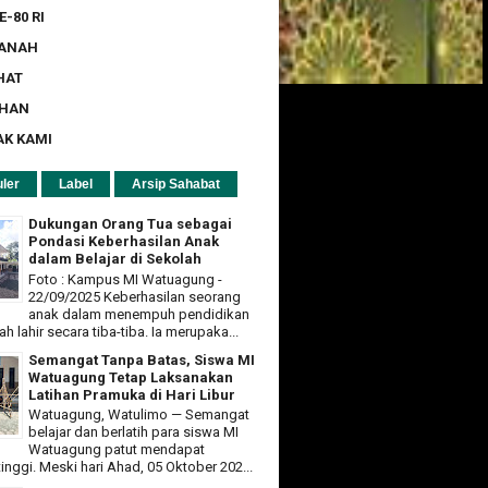
E-80 RI
ZANAH
HAT
UHAN
AK KAMI
ler
Label
Arsip Sahabat
Dukungan Orang Tua sebagai
Pondasi Keberhasilan Anak
dalam Belajar di Sekolah
Foto : Kampus MI Watuagung -
22/09/2025 Keberhasilan seorang
anak dalam menempuh pendidikan
ah lahir secara tiba-tiba. Ia merupaka...
Semangat Tanpa Batas, Siswa MI
Watuagung Tetap Laksanakan
Latihan Pramuka di Hari Libur
Watuagung, Watulimo — Semangat
belajar dan berlatih para siswa MI
Watuagung patut mendapat
tinggi. Meski hari Ahad, 05 Oktober 202...