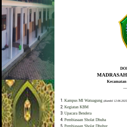
DO
MADRASAH
Kecamatan 
--
Kampus MI Watuagung
(diambil 12-06-2025
Kegiatan KBM
Upacara Bendera
Pembiasaan Sholat Dhuha
Pembiasaan Sholat Dhuhur