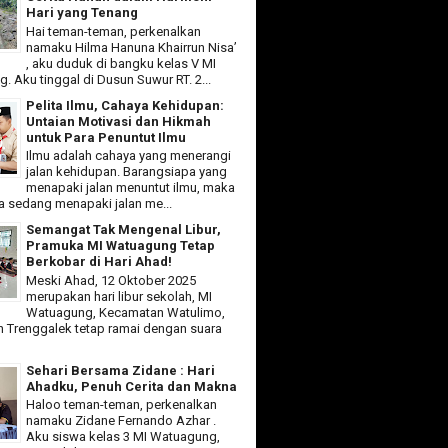
Hari yang Tenang
Hai teman-teman, perkenalkan
namaku Hilma Hanuna Khairrun Nisa’
, aku duduk di bangku kelas V MI
 Aku tinggal di Dusun Suwur RT. 2...
Pelita Ilmu, Cahaya Kehidupan:
Untaian Motivasi dan Hikmah
untuk Para Penuntut Ilmu
Ilmu adalah cahaya yang menerangi
jalan kehidupan. Barangsiapa yang
menapaki jalan menuntut ilmu, maka
ia sedang menapaki jalan me...
Semangat Tak Mengenal Libur,
Pramuka MI Watuagung Tetap
Berkobar di Hari Ahad!
Meski Ahad, 12 Oktober 2025
merupakan hari libur sekolah, MI
Watuagung, Kecamatan Watulimo,
 Trenggalek tetap ramai dengan suara
Sehari Bersama Zidane : Hari
Ahadku, Penuh Cerita dan Makna
Haloo teman-teman, perkenalkan
namaku Zidane Fernando Azhar .
Aku siswa kelas 3 MI Watuagung,