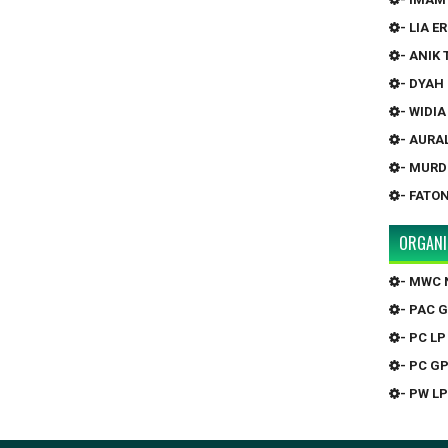
- LIA 
- ANIK
- DYAH
- WIDI
- AURA
- MURD
- FATO
ORGANI
- MWC 
- PAC 
- PC LP
- PC G
- PW LP