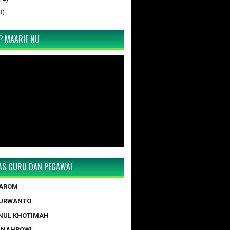
3)
 MA'ARIF NU
TAS GURU DAN PEGAWAI
TAROM
PURWANTO
NUL KHOTIMAH
 NAHROWI