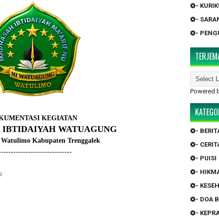
- KURI
- SARA
- PEN
TERJEM
Powered 
KATEGO
KUMENTASI KEGIATAN
 IBTIDAIYAH WATUAGUNG
- BERIT
Watulimo Kabupaten Trenggalek
- CERIT
------------------------------
- PUISI
- HIKM
)
- KESE
- DOA 
- KEP