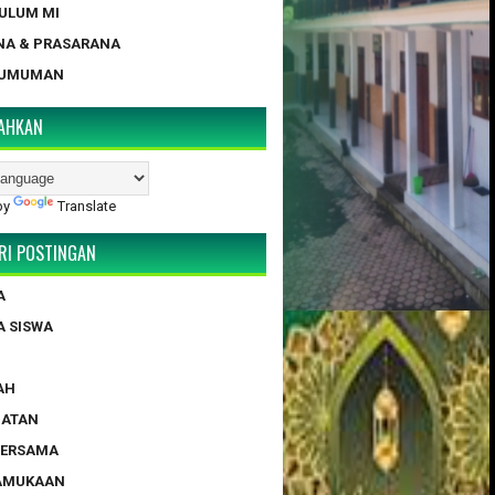
KULUM MI
NA & PRASARANA
GUMUMAN
AHKAN
by
Translate
RI POSTINGAN
A
A SISWA
AH
HATAN
BERSAMA
RAMUKAAN