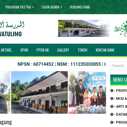
»
»
PROGRAM EKSTRA
LOGIN ADMIN
HUBUNGI KAMI
ARTIKEL
OPINI
PPDB MI
GALLERY
TOKOH
KONTAK KAMI
NPSN : 60714452 | NSM : 111235030055 | IJOB NO. : MIS/0
MENU 
- PROF
- MISI
- ARTI
- DATA
agung
- PRO