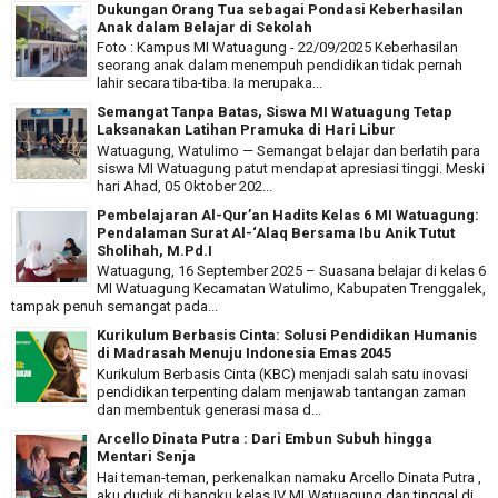
Dukungan Orang Tua sebagai Pondasi Keberhasilan
Anak dalam Belajar di Sekolah
Foto : Kampus MI Watuagung - 22/09/2025 Keberhasilan
seorang anak dalam menempuh pendidikan tidak pernah
lahir secara tiba-tiba. Ia merupaka...
Semangat Tanpa Batas, Siswa MI Watuagung Tetap
Laksanakan Latihan Pramuka di Hari Libur
Watuagung, Watulimo — Semangat belajar dan berlatih para
siswa MI Watuagung patut mendapat apresiasi tinggi. Meski
hari Ahad, 05 Oktober 202...
Pembelajaran Al-Qur’an Hadits Kelas 6 MI Watuagung:
Pendalaman Surat Al-‘Alaq Bersama Ibu Anik Tutut
Sholihah, M.Pd.I
Watuagung, 16 September 2025 – Suasana belajar di kelas 6
MI Watuagung Kecamatan Watulimo, Kabupaten Trenggalek,
tampak penuh semangat pada...
Kurikulum Berbasis Cinta: Solusi Pendidikan Humanis
di Madrasah Menuju Indonesia Emas 2045
Kurikulum Berbasis Cinta (KBC) menjadi salah satu inovasi
pendidikan terpenting dalam menjawab tantangan zaman
dan membentuk generasi masa d...
Arcello Dinata Putra : Dari Embun Subuh hingga
Mentari Senja
Hai teman-teman, perkenalkan namaku Arcello Dinata Putra ,
aku duduk di bangku kelas IV MI Watuagung dan tinggal di