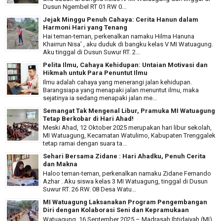
Dusun Ngembel RT 01 RW 0...
Jejak Minggu Penuh Cahaya: Cerita Hanun dalam
Harmoni Hari yang Tenang
Hai teman-teman, perkenalkan namaku Hilma Hanuna
Khairrun Nisa’ , aku duduk di bangku kelas V MI Watuagung.
Aku tinggal di Dusun Suwur RT. 2...
Pelita Ilmu, Cahaya Kehidupan: Untaian Motivasi dan
Hikmah untuk Para Penuntut Ilmu
Ilmu adalah cahaya yang menerangi jalan kehidupan.
Barangsiapa yang menapaki jalan menuntut ilmu, maka
sejatinya ia sedang menapaki jalan me...
Semangat Tak Mengenal Libur, Pramuka MI Watuagung
Tetap Berkobar di Hari Ahad!
Meski Ahad, 12 Oktober 2025 merupakan hari libur sekolah,
MI Watuagung, Kecamatan Watulimo, Kabupaten Trenggalek
tetap ramai dengan suara ta...
Sehari Bersama Zidane : Hari Ahadku, Penuh Cerita
dan Makna
Haloo teman-teman, perkenalkan namaku Zidane Fernando
Azhar . Aku siswa kelas 3 MI Watuagung, tinggal di Dusun
Suwur RT. 26 RW. 08 Desa Watu...
MI Watuagung Laksanakan Program Pengembangan
Diri dengan Kolaborasi Seni dan Kepramukaan
Watuagung, 16 September 2025 – Madrasah Ibtidaiyah (MI)