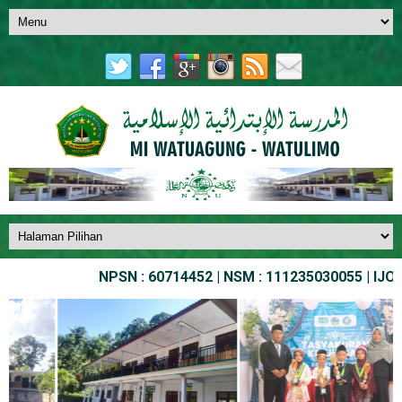
NPSN : 60714452 | NSM : 111235030055 | IJOB NO