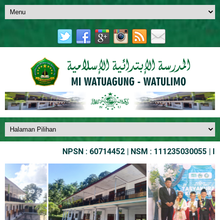
NPSN : 60714452 | NSM : 111235030055 | IJOB