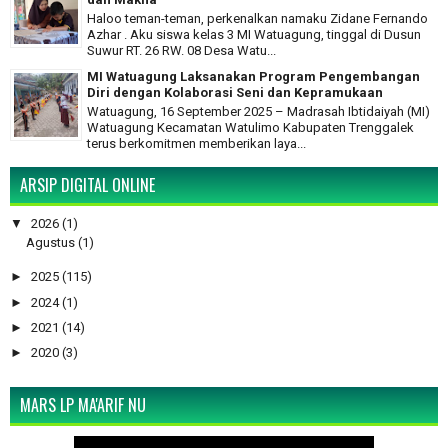
Haloo teman-teman, perkenalkan namaku Zidane Fernando
Azhar . Aku siswa kelas 3 MI Watuagung, tinggal di Dusun
Suwur RT. 26 RW. 08 Desa Watu...
MI Watuagung Laksanakan Program Pengembangan
Diri dengan Kolaborasi Seni dan Kepramukaan
Watuagung, 16 September 2025 – Madrasah Ibtidaiyah (MI)
Watuagung Kecamatan Watulimo Kabupaten Trenggalek
terus berkomitmen memberikan laya...
ARSIP DIGITAL ONLINE
▼
2026
(1)
Agustus
(1)
►
2025
(115)
►
2024
(1)
►
2021
(14)
►
2020
(3)
MARS LP MA'ARIF NU