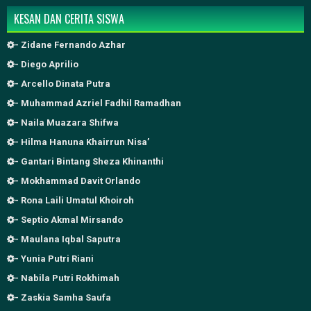
KESAN DAN CERITA SISWA
- Zidane Fernando Azhar
- Diego Aprilio
- Arcello Dinata Putra
- Muhammad Azriel Fadhil Ramadhan
- Naila Muazara Shifwa
- Hilma Hanuna Khairrun Nisa’
- Gantari Bintang Sheza Khinanthi
- Mokhammad Davit Orlando
- Rona Laili Umatul Khoiroh
- Septio Akmal Mirsando
- Maulana Iqbal Saputra
- Yunia Putri Riani
- Nabila Putri Rokhimah
- Zaskia Samha Saufa