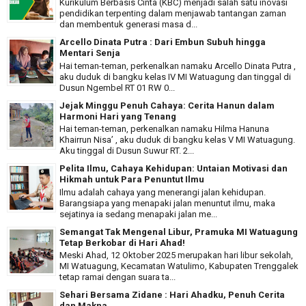
Kurikulum Berbasis Cinta (KBC) menjadi salah satu inovasi
pendidikan terpenting dalam menjawab tantangan zaman
dan membentuk generasi masa d...
Arcello Dinata Putra : Dari Embun Subuh hingga
Mentari Senja
Hai teman-teman, perkenalkan namaku Arcello Dinata Putra ,
aku duduk di bangku kelas IV MI Watuagung dan tinggal di
Dusun Ngembel RT 01 RW 0...
Jejak Minggu Penuh Cahaya: Cerita Hanun dalam
Harmoni Hari yang Tenang
Hai teman-teman, perkenalkan namaku Hilma Hanuna
Khairrun Nisa’ , aku duduk di bangku kelas V MI Watuagung.
Aku tinggal di Dusun Suwur RT. 2...
Pelita Ilmu, Cahaya Kehidupan: Untaian Motivasi dan
Hikmah untuk Para Penuntut Ilmu
Ilmu adalah cahaya yang menerangi jalan kehidupan.
Barangsiapa yang menapaki jalan menuntut ilmu, maka
sejatinya ia sedang menapaki jalan me...
Semangat Tak Mengenal Libur, Pramuka MI Watuagung
Tetap Berkobar di Hari Ahad!
Meski Ahad, 12 Oktober 2025 merupakan hari libur sekolah,
MI Watuagung, Kecamatan Watulimo, Kabupaten Trenggalek
tetap ramai dengan suara ta...
Sehari Bersama Zidane : Hari Ahadku, Penuh Cerita
dan Makna