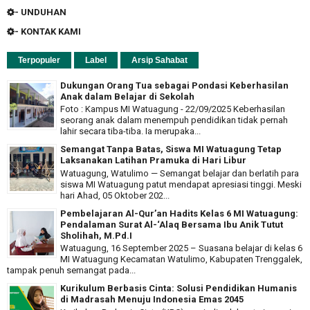
- UNDUHAN
- KONTAK KAMI
Terpopuler
Label
Arsip Sahabat
Dukungan Orang Tua sebagai Pondasi Keberhasilan
Anak dalam Belajar di Sekolah
Foto : Kampus MI Watuagung - 22/09/2025 Keberhasilan
seorang anak dalam menempuh pendidikan tidak pernah
lahir secara tiba-tiba. Ia merupaka...
Semangat Tanpa Batas, Siswa MI Watuagung Tetap
Laksanakan Latihan Pramuka di Hari Libur
Watuagung, Watulimo — Semangat belajar dan berlatih para
siswa MI Watuagung patut mendapat apresiasi tinggi. Meski
hari Ahad, 05 Oktober 202...
Pembelajaran Al-Qur’an Hadits Kelas 6 MI Watuagung:
Pendalaman Surat Al-‘Alaq Bersama Ibu Anik Tutut
Sholihah, M.Pd.I
Watuagung, 16 September 2025 – Suasana belajar di kelas 6
MI Watuagung Kecamatan Watulimo, Kabupaten Trenggalek,
tampak penuh semangat pada...
Kurikulum Berbasis Cinta: Solusi Pendidikan Humanis
di Madrasah Menuju Indonesia Emas 2045