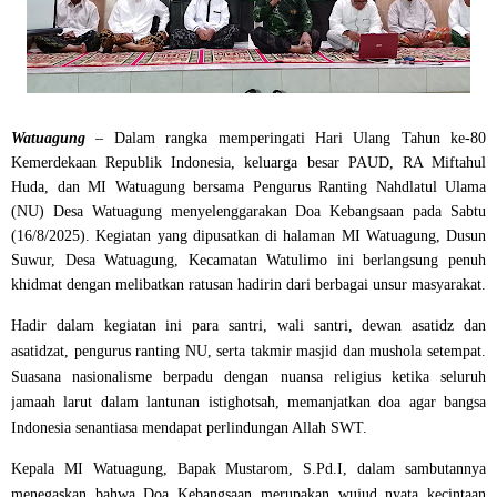
Watuagung
– Dalam rangka memperingati Hari Ulang Tahun ke-80
Kemerdekaan Republik Indonesia, keluarga besar
PAUD, RA Miftahul
Huda, dan MI Watuagung
bersama
Pengurus Ranting Nahdlatul Ulama
(NU) Desa Watuagung
menyelenggarakan
Doa Kebangsaan
pada Sabtu
(16/8/2025). Kegiatan yang dipusatkan di halaman MI Watuagung, Dusun
Suwur, Desa Watuagung, Kecamatan Watulimo ini berlangsung penuh
khidmat dengan melibatkan ratusan hadirin dari berbagai unsur masyarakat.
Hadir dalam kegiatan ini para santri, wali santri, dewan asatidz dan
asatidzat, pengurus ranting NU, serta takmir masjid dan mushola setempat.
Suasana nasionalisme berpadu dengan nuansa religius ketika seluruh
jamaah larut dalam lantunan istighotsah, memanjatkan doa agar bangsa
Indonesia senantiasa mendapat perlindungan Allah SWT.
Kepala MI Watuagung,
Bapak Mustarom, S.Pd.I
, dalam sambutannya
menegaskan bahwa Doa Kebangsaan merupakan wujud nyata kecintaan