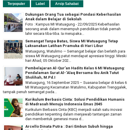
Terpopuler
Label
Arsip Sahabat
Dukungan Orang Tua sebagai Pondasi Keberhasilan
Anak dalam Belajar di Sekolah
Foto : Kampus MI Watuagung - 22/09/2025 Keberhasilan
seorang anak dalam menempuh pendidikan tidak pernah
lahir secara tiba-tiba. Ia merupaka...
Semangat Tanpa Batas, Siswa MI Watuagung Tetap
Laksanakan Latihan Pramuka di Hari Libur
Watuagung, Watulimo — Semangat belajar dan berlatih para
siswa MI Watuagung patut mendapat apresiasi tinggi. Meski
hari Ahad, 05 Oktober 202...
Pembelajaran Al-Qur’an Hadits Kelas 6 MI Watuagung:
Pendalaman Surat Al-‘Alaq Bersama Ibu Anik Tutut
Sholihah, M.Pd.I
Watuagung, 16 September 2025 – Suasana belajar di kelas 6
MI Watuagung Kecamatan Watulimo, Kabupaten Trenggalek,
tampak penuh semangat pada...
Kurikulum Berbasis Cinta: Solusi Pendidikan Humanis
di Madrasah Menuju Indonesia Emas 2045
Kurikulum Berbasis Cinta (KBC) menjadi salah satu inovasi
pendidikan terpenting dalam menjawab tantangan zaman
dan membentuk generasi masa d...
Arcello Dinata Putra : Dari Embun Subuh hingga