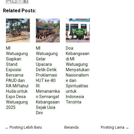
Related Posts:
MI
MI
Doa
Watuagung
Watuagung
Kebangsaan
Siapkan
Gelar
di MI
Stand
Upacara
Watuagung:
Exposisi
Detik-Detik
Menyatukan
Bersama
Proklamasi
Nasionalism
PAUD dan
HUT ke-80
e dan
RA Miftahul
RI:
Spiritualitas
Huda untuk
Menanamka
untuk
Expo Desa
n Semangat
Indonesia
Watuagung
Kebangsaan
Tercinta
2025
Sejak Usia
Dini
← Posting Lebih Baru
Beranda
Posting Lama →