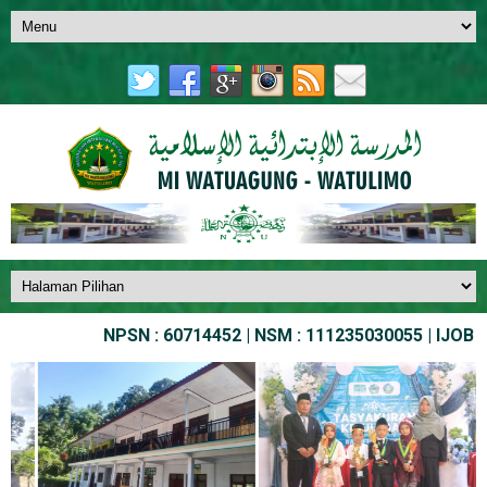
NPSN : 60714452 | NSM : 111235030055 | IJOB NO. :