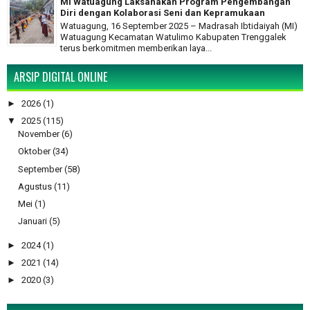
MI Watuagung Laksanakan Program Pengembangan
Diri dengan Kolaborasi Seni dan Kepramukaan
Watuagung, 16 September 2025 – Madrasah Ibtidaiyah (MI)
Watuagung Kecamatan Watulimo Kabupaten Trenggalek
terus berkomitmen memberikan laya...
ARSIP DIGITAL ONLINE
►
2026
(1)
▼
2025
(115)
November
(6)
Oktober
(34)
September
(58)
Agustus
(11)
Mei
(1)
Januari
(5)
►
2024
(1)
►
2021
(14)
►
2020
(3)