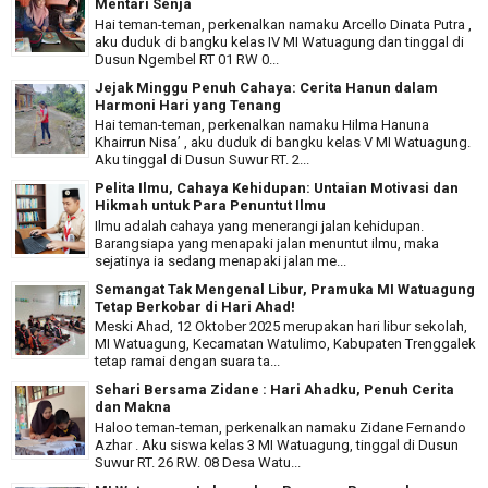
Mentari Senja
Hai teman-teman, perkenalkan namaku Arcello Dinata Putra ,
aku duduk di bangku kelas IV MI Watuagung dan tinggal di
Dusun Ngembel RT 01 RW 0...
Jejak Minggu Penuh Cahaya: Cerita Hanun dalam
Harmoni Hari yang Tenang
Hai teman-teman, perkenalkan namaku Hilma Hanuna
Khairrun Nisa’ , aku duduk di bangku kelas V MI Watuagung.
Aku tinggal di Dusun Suwur RT. 2...
Pelita Ilmu, Cahaya Kehidupan: Untaian Motivasi dan
Hikmah untuk Para Penuntut Ilmu
Ilmu adalah cahaya yang menerangi jalan kehidupan.
Barangsiapa yang menapaki jalan menuntut ilmu, maka
sejatinya ia sedang menapaki jalan me...
Semangat Tak Mengenal Libur, Pramuka MI Watuagung
Tetap Berkobar di Hari Ahad!
Meski Ahad, 12 Oktober 2025 merupakan hari libur sekolah,
MI Watuagung, Kecamatan Watulimo, Kabupaten Trenggalek
tetap ramai dengan suara ta...
Sehari Bersama Zidane : Hari Ahadku, Penuh Cerita
dan Makna
Haloo teman-teman, perkenalkan namaku Zidane Fernando
Azhar . Aku siswa kelas 3 MI Watuagung, tinggal di Dusun
Suwur RT. 26 RW. 08 Desa Watu...