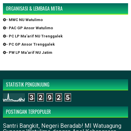
ORGANISASI & LEMBAGA MITRA
- MWC NU Watulimo
- PAC GP Ansor Watulimo
- PC LP Ma'arif NU Trenggalek
- PC GP Ansor Trenggalek
- PW LP Ma'arif NU Jatim
STATISTIK PENGUNJUNG
3
2
9
2
5
POSTINGAN TERPOPULER
Santri Bangkit, Negeri Beradab! MI Watuagung