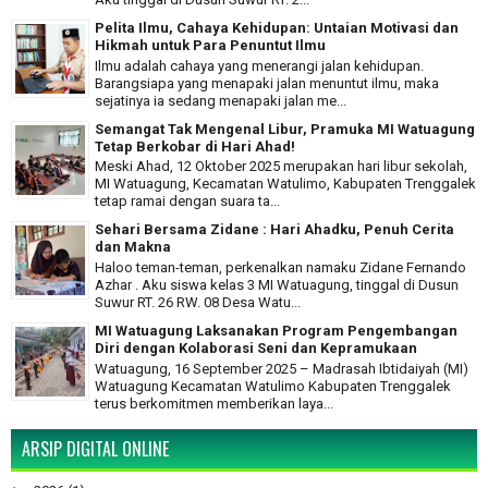
Pelita Ilmu, Cahaya Kehidupan: Untaian Motivasi dan
Hikmah untuk Para Penuntut Ilmu
Ilmu adalah cahaya yang menerangi jalan kehidupan.
Barangsiapa yang menapaki jalan menuntut ilmu, maka
sejatinya ia sedang menapaki jalan me...
Semangat Tak Mengenal Libur, Pramuka MI Watuagung
Tetap Berkobar di Hari Ahad!
Meski Ahad, 12 Oktober 2025 merupakan hari libur sekolah,
MI Watuagung, Kecamatan Watulimo, Kabupaten Trenggalek
tetap ramai dengan suara ta...
Sehari Bersama Zidane : Hari Ahadku, Penuh Cerita
dan Makna
Haloo teman-teman, perkenalkan namaku Zidane Fernando
Azhar . Aku siswa kelas 3 MI Watuagung, tinggal di Dusun
Suwur RT. 26 RW. 08 Desa Watu...
MI Watuagung Laksanakan Program Pengembangan
Diri dengan Kolaborasi Seni dan Kepramukaan
Watuagung, 16 September 2025 – Madrasah Ibtidaiyah (MI)
Watuagung Kecamatan Watulimo Kabupaten Trenggalek
terus berkomitmen memberikan laya...
ARSIP DIGITAL ONLINE