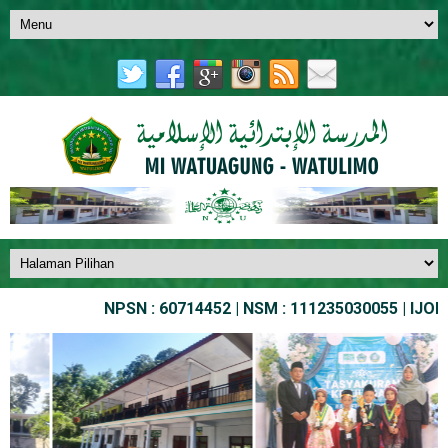
NPSN : 60714452 | NSM : 111235030055 | IJOB NO. 