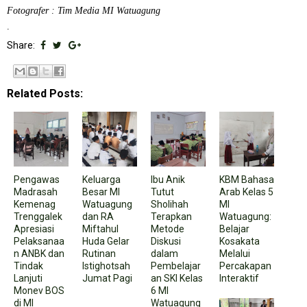
Fotografer : Tim Media MI Watuagung
.
Share:
Related Posts:
Pengawas
Keluarga
Ibu Anik
KBM Bahasa
Madrasah
Besar MI
Tutut
Arab Kelas 5
Kemenag
Watuagung
Sholihah
MI
Trenggalek
dan RA
Terapkan
Watuagung:
Apresiasi
Miftahul
Metode
Belajar
Pelaksanaa
Huda Gelar
Diskusi
Kosakata
n ANBK dan
Rutinan
dalam
Melalui
Tindak
Istighotsah
Pembelajar
Percakapan
Lanjuti
Jumat Pagi
an SKI Kelas
Interaktif
Monev BOS
6 MI
di MI
Watuagung