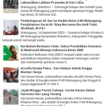
Laksanakan Latihan Pramuka di Hari Libur
Watuagung, Watulimo — Semangat belajar dan berlatih para
siswa MI Watuagung patut mendapat apresiasi tinggi. Meski
hari Ahad, 05 Oktober 202...
Pembelajaran Al-Qur’an Hadits Kelas 6 MI Watuagung:
Pendalaman Surat Al-‘Alaq Bersama Ibu Anik Tutut
Sholihah, M.Pd.I
Watuagung, 16 September 2025 – Suasana belajar di kelas 6
MI Watuagung Kecamatan Watulimo, Kabupaten Trenggalek,
tampak penuh semangat pada...
Kurikulum Berbasis Cinta: Solusi Pendidikan Humanis
di Madrasah Menuju Indonesia Emas 2045
Kurikulum Berbasis Cinta (KBC) menjadi salah satu inovasi
pendidikan terpenting dalam menjawab tantangan zaman
dan membentuk generasi masa d...
Arcello Dinata Putra : Dari Embun Subuh hingga
Mentari Senja
Hai teman-teman, perkenalkan namaku Arcello Dinata Putra ,
aku duduk di bangku kelas IV MI Watuagung dan tinggal di
Dusun Ngembel RT 01 RW 0...
Jejak Minggu Penuh Cahaya: Cerita Hanun dalam
Harmoni Hari yang Tenang
Hai teman-teman, perkenalkan namaku Hilma Hanuna
Khairrun Nisa’ , aku duduk di bangku kelas V MI Watuagung.
Aku tinggal di Dusun Suwur RT. 2...