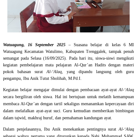
Watuagung, 16 September 2025
– Suasana belajar di kelas 6 MI
Watuagung Kecamatan Watulimo, Kabupaten Trenggalek, tampak penuh
semangat pada Selasa (16/09/2025). Pada hari itu, siswa-siswi mengikuti
kegiatan pembelajaran mata pelajaran Al-Qur’an Hadits dengan materi
pokok bahasan surat
Al-‘Alaq
, yang dipandu langsung oleh guru
pengampu, Ibu Anik Tutut Sholihah, M.Pd.I.
Kegiatan belajar mengajar dimulai dengan pembacaan ayat-ayat
Al-‘Alaq
secara bergiliran oleh siswa. Hal ini bertujuan untuk melatih kemampuan
membaca Al-Qur’an dengan tartil sekaligus menanamkan kepercayaan diri
dalam melafalkan ayat-ayat suci. Guru kemudian memberikan bimbingan
dalam tajwid, makhraj huruf, dan pemahaman kandungan ayat.
Dalam penjelasannya, Ibu Anik menekankan pentingnya surat
Al-‘Alaq
sebagai wahyu pertama yang diturunkan kepada Nabi Muhammad SAW.