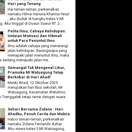
Hari yang Tenang
Hai teman-teman, perkenalkan
namaku Hilma Hanuna Khairrun Nisa’
, aku duduk di bangku kelas V MI
 Aku tinggal di Dusun Suwur RT. 2...
Pelita Ilmu, Cahaya Kehidupan:
Untaian Motivasi dan Hikmah
untuk Para Penuntut Ilmu
Ilmu adalah cahaya yang menerangi
jalan kehidupan. Barangsiapa yang
menapaki jalan menuntut ilmu, maka
ia sedang menapaki jalan me...
Semangat Tak Mengenal Libur,
Pramuka MI Watuagung Tetap
Berkobar di Hari Ahad!
Meski Ahad, 12 Oktober 2025
merupakan hari libur sekolah, MI
Watuagung, Kecamatan Watulimo,
 Trenggalek tetap ramai dengan suara
Sehari Bersama Zidane : Hari
Ahadku, Penuh Cerita dan Makna
Haloo teman-teman, perkenalkan
namaku Zidane Fernando Azhar .
Aku siswa kelas 3 MI Watuagung,