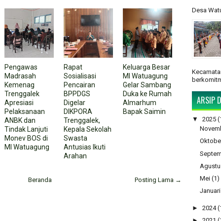
Desa Watu
Pengawas
Rapat
Keluarga Besar
Kecamatan
Madrasah
Sosialisasi
MI Watuagung
berkomitm
Kemenag
Pencairan
Gelar Sambang
Trenggalek
BPPDGS
Duka ke Rumah
ARSIP D
Apresiasi
Digelar
Almarhum
Pelaksanaan
DIKPORA
Bapak Saimin
▼
2025
(
ANBK dan
Trenggalek,
Novem
Tindak Lanjuti
Kepala Sekolah
Monev BOS di
Swasta
Oktobe
MI Watuagung
Antusias Ikuti
Septem
Arahan
Agustu
Mei
(1)
Beranda
Posting Lama →
Januari
►
2024
(
►
2021
(