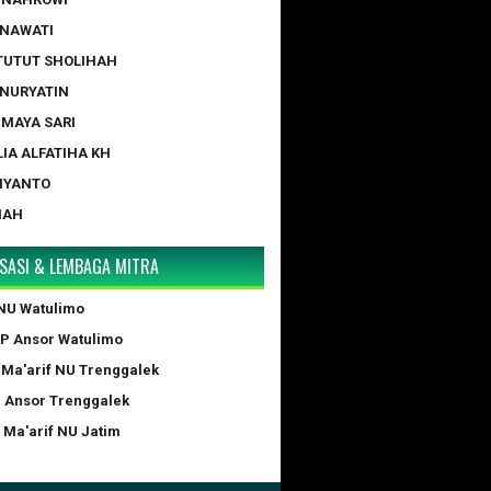
ERNAWATI
 TUTUT SHOLIHAH
 NURYATIN
A MAYA SARI
LIA ALFATIHA KH
IYANTO
NAH
SASI & LEMBAGA MITRA
NU Watulimo
GP Ansor Watulimo
 Ma'arif NU Trenggalek
P Ansor Trenggalek
 Ma'arif NU Jatim