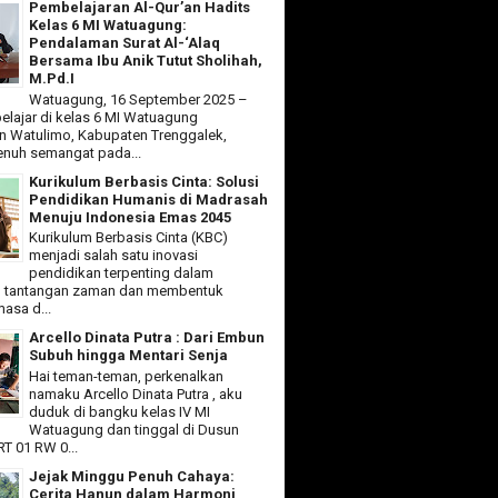
Pembelajaran Al-Qur’an Hadits
Kelas 6 MI Watuagung:
Pendalaman Surat Al-‘Alaq
Bersama Ibu Anik Tutut Sholihah,
M.Pd.I
Watuagung, 16 September 2025 –
elajar di kelas 6 MI Watuagung
 Watulimo, Kabupaten Trenggalek,
nuh semangat pada...
Kurikulum Berbasis Cinta: Solusi
Pendidikan Humanis di Madrasah
Menuju Indonesia Emas 2045
Kurikulum Berbasis Cinta (KBC)
menjadi salah satu inovasi
pendidikan terpenting dalam
 tantangan zaman dan membentuk
asa d...
Arcello Dinata Putra : Dari Embun
Subuh hingga Mentari Senja
Hai teman-teman, perkenalkan
namaku Arcello Dinata Putra , aku
duduk di bangku kelas IV MI
Watuagung dan tinggal di Dusun
T 01 RW 0...
Jejak Minggu Penuh Cahaya:
Cerita Hanun dalam Harmoni