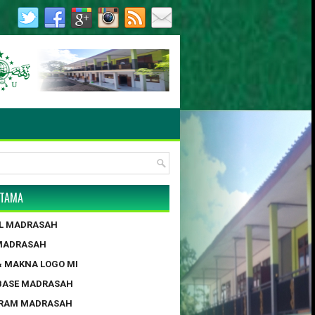
55/2017 | AKTE NOTARIS : NO. 4, MUNYATI SULLAM, S.H., M.H
UTAMA
IL MADRASAH
 MADRASAH
 & MAKNA LOGO MI
BASE MADRASAH
GRAM MADRASAH