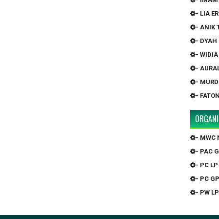
- LIA 
- ANIK
- DYAH
- WIDI
- AURA
- MURD
- FATO
ORGANI
- MWC 
- PAC 
- PC LP
- PC G
- PW LP