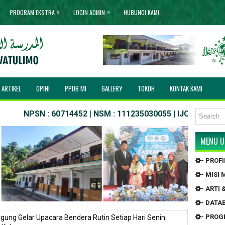
»
»
PROGRAM EKSTRA
LOGIN ADMIN
HUBUNGI KAMI
ARTIKEL
OPINI
PPDB MI
GALLERY
TOKOH
KONTAK KAMI
SN : 60714452 | NSM : 111235030055 | IJOB NO. : MIS/03.00
MENU 
- PROF
- MISI
- ARTI
- DATA
- PRO
gung Gelar Upacara Bendera Rutin Setiap Hari Senin