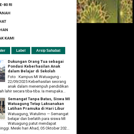
E-80 RI
ZANAH
HAT
UHAN
AK KAMI
ler
Label
Arsip Sahabat
Dukungan Orang Tua sebagai
Pondasi Keberhasilan Anak
dalam Belajar di Sekolah
Foto : Kampus MI Watuagung -
22/09/2025 Keberhasilan seorang
anak dalam menempuh pendidikan
ah lahir secara tiba-tiba. Ia merupaka...
Semangat Tanpa Batas, Siswa MI
Watuagung Tetap Laksanakan
Latihan Pramuka di Hari Libur
Watuagung, Watulimo — Semangat
belajar dan berlatih para siswa MI
Watuagung patut mendapat
tinggi. Meski hari Ahad, 05 Oktober 202...