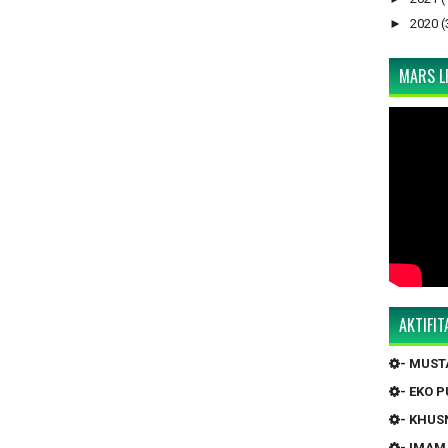
►
2020
(
MARS LP
AKTIFI
- MUS
- EKO 
- KHUS
- IMAM