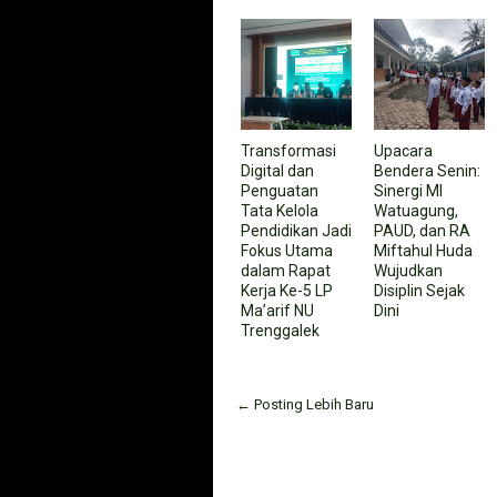
Transformasi
Upacara
Digital dan
Bendera Senin:
Penguatan
Sinergi MI
Tata Kelola
Watuagung,
Pendidikan Jadi
PAUD, dan RA
Fokus Utama
Miftahul Huda
dalam Rapat
Wujudkan
Kerja Ke-5 LP
Disiplin Sejak
Ma’arif NU
Dini
Trenggalek
← Posting Lebih Baru