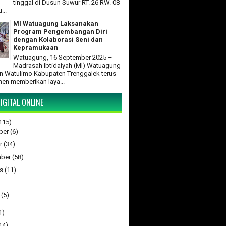
tinggal di Dusun Suwur RT. 26 RW. 08
...
MI Watuagung Laksanakan
Program Pengembangan Diri
dengan Kolaborasi Seni dan
Kepramukaan
Watuagung, 16 September 2025 –
Madrasah Ibtidaiyah (MI) Watuagung
 Watulimo Kabupaten Trenggalek terus
en memberikan laya...
IGITAL ONLINE
115)
ber
(6)
r
(34)
ber
(58)
s
(11)
(5)
1)
14)