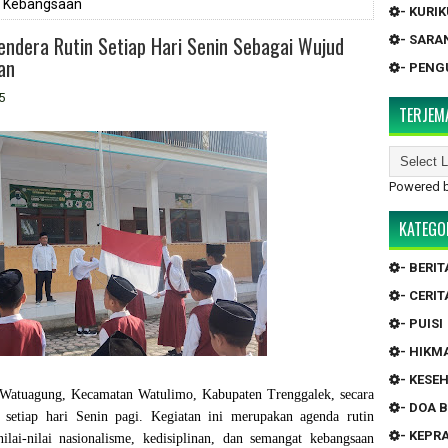
i Kebangsaan
- KURI
ndera Rutin Setiap Hari Senin Sebagai Wujud
- SARA
an
- PEN
5
TERJEM
Powered 
KATEGO
- BERIT
- CERIT
- PUISI
- HIKM
- KESE
Watuagung, Kecamatan Watulimo, Kabupaten Trenggalek, secara
- DOA 
 setiap hari Senin pagi. Kegiatan ini merupakan agenda rutin
- KEP
ai-nilai nasionalisme, kedisiplinan, dan semangat kebangsaan