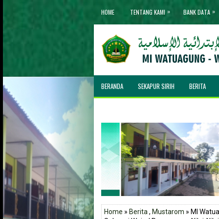
»
»
HOME
TENTANG KAMI
BANK DATA
BERANDA
SEKAPUR SIRIH
BERITA
NP
Home
»
Berita
,
Mustarom
» MI Watua