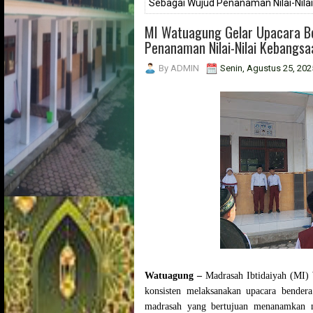
Sebagai Wujud Penanaman Nilai-Nila
MI Watuagung Gelar Upacara Be
Penanaman Nilai-Nilai Kebangsa
By
ADMIN
Senin, Agustus 25, 202
Watuagung –
Madrasah Ibtidaiyah (MI) 
konsisten melaksanakan upacara bendera
madrasah yang bertujuan menanamkan nil