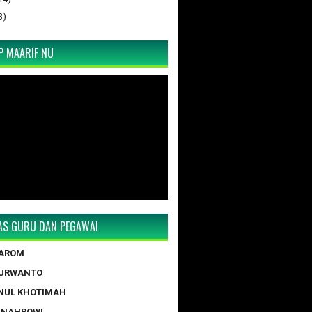
3)
 MA'ARIF NU
TAS GURU DAN PEGAWAI
TAROM
PURWANTO
NUL KHOTIMAH
 NAHROWI