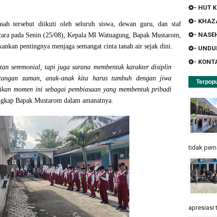
- HUT K
- KHA
ah tersebut diikuti oleh seluruh siswa, dewan guru, dan staf
- NASE
cara pada Senin (25/08), Kepala MI Watuagung, Bapak Mustarom,
nkan pentingnya menjaga semangat cinta tanah air sejak dini.
- UND
- KONT
n seremonial, tapi juga sarana membentuk karakter disiplin
ntangan zaman, anak-anak kita harus tumbuh dengan jiwa
Terpopu
adikan momen ini sebagai pembiasaan yang membentuk pribadi
gkap Bapak Mustarom dalam amanatnya.
tidak pern
apresiasi 