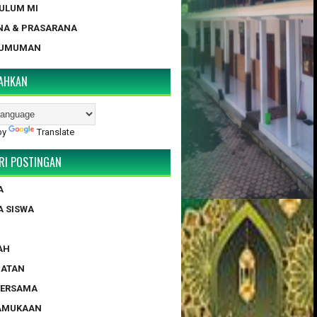
KULUM MI
NA & PRASARANA
GUMUMAN
AHKAN
by
Translate
RI POSTINGAN
A
A SISWA
AH
HATAN
BERSAMA
RAMUKAAN