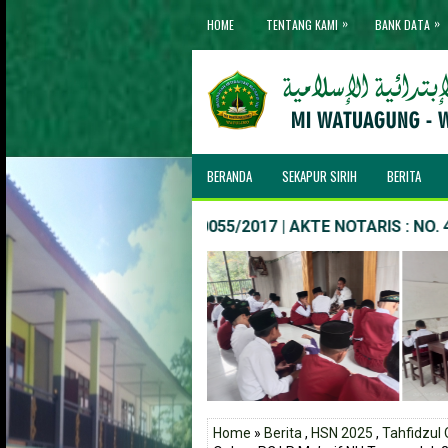
»
»
HOME
TENTANG KAMI
BANK DATA
BERANDA
SEKAPUR SIRIH
BERITA
| IJOB NO. : MIS/03.0055/2017 | AKTE NOTARIS : NO. 4, MUNY
Home
»
Berita
,
HSN 2025
,
Tahfidzul 