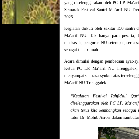
yang diselenggarakan oleh
PC LP. Ma’ar
Semarak Festival Santri Ma’arif NU Tre
2025
.
Kegiatan diikuti oleh sekitar 150 santri
Ma’arif NU. Tak hanya para peserta, k
madrasah, pengurus NU setempat, serta s
sebagai tuan rumah.
Acara dimulai dengan
pembacaan ayat-ay
Ketua PC LP. Ma’arif NU Trenggalek, 
menyampaikan rasa syukur atas terseleng
Ma’arif NU Trenggalek.
“Kegiatan Festival Tahfidzul Qu
diselenggarakan oleh PC LP. Ma’arif
akan terus kita kembangkan sebagai 
tutur Dr. Mohib Asrori dalam sambuta