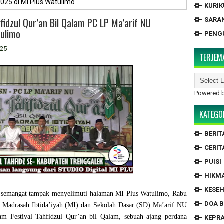
025 di MI Plus Watulimo
- KURI
fidzul Qur’an Bil Qalam PC LP Ma’arif NU
- SARA
tulimo
- PEN
025
TERJEM
Powered 
KATEGO
- BERIT
- CERIT
- PUISI
- HIKM
- KESE
semangat tampak menyelimuti halaman
MI Plus Watulimo
, Rabu
- DOA 
gai Madrasah Ibtida’iyah (MI) dan Sekolah Dasar (SD) Ma’arif NU
alam
Festival Tahfidzul Qur’an bil Qalam
, sebuah ajang perdana
- KEP