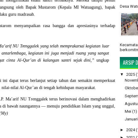
ngan mengirimkan
enam santri terbaiknya
. Mereka tampil penuh
Desa Watu
 langsung oleh
Bapak Mustarom (
Kepala MI Watuagung), bapak
elaku guru madrasah.
tarom menyampaikan rasa bangga dan apresiasinya terhadap
Kecamatan
a’arif NU Trenggalek yang telah memprakarsai kegiatan luar
berkomitm
 antarlembaga, kegiatan ini juga menjadi ruang yang sangat
t cinta Al-Qur’an di kalangan santri sejak dini,”
ungkap
ARSIP D
▼
2025
(
Novem
ti ini dapat terus berlanjut setiap tahun dan semakin memperkuat
 nilai-nilai Al-Qur’an di tengah kehidupan masyarakat.
Oktobe
Septem
LP. Ma’arif NU Trenggalek terus berinovasi dalam menghadirkan
Agustu
ga di bawah naungannya — menuju pendidikan Islam yang unggul,
Mei
(1)
(My)
Januari
►
2024
(
►
2021
(