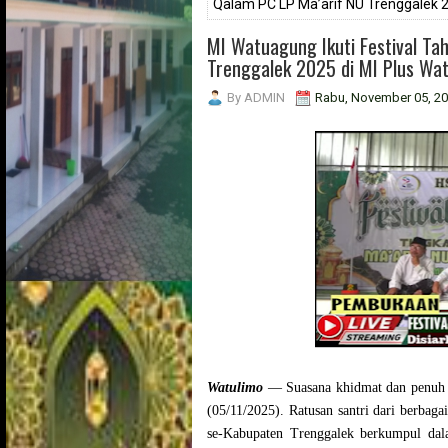
Qalam PC LP Ma’arif NU Trenggalek 2
MI Watuagung Ikuti Festival Tah
Trenggalek 2025 di MI Plus Wa
By
ADMIN
Rabu, November 05, 2
Watulimo
— Suasana khidmat dan penuh 
(05/11/2025). Ratusan santri dari berba
se-Kabupaten Trenggalek berkumpul d