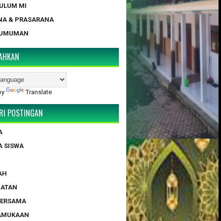
KULUM MI
NA & PRASARANA
GUMUMAN
AHKAN
by
Translate
RI POSTINGAN
A
A SISWA
AH
HATAN
BERSAMA
RAMUKAAN