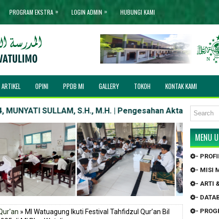
»
»
PROGRAM EKSTRA
LOGIN ADMIN
HUBUNGI KAMI
ARTIKEL
OPINI
PPDB MI
GALLERY
TOKOH
KONTAK KAMI
ATI SULLAM, S.H., M.H. | Pengesahan Akta Notaris : AHU-11
MENU 
- PROF
- MISI
- ARTI
- DATA
- PRO
Qur'an
» MI Watuagung Ikuti Festival Tahfidzul Qur’an Bil