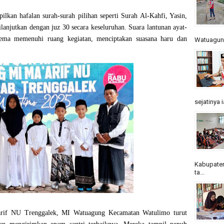
ilkan hafalan surah-surah pilihan seperti
Surah Al-Kahfi, Yasin,
dilanjutkan dengan
juz 30 secara keseluruhan
. Suara lantunan ayat-
gema memenuhi ruang kegiatan, menciptakan suasana haru dan
Watuagung.
sejatinya 
Kabupaten
ta...
’arif NU Trenggalek,
MI Watuagung Kecamatan Watulimo
turut