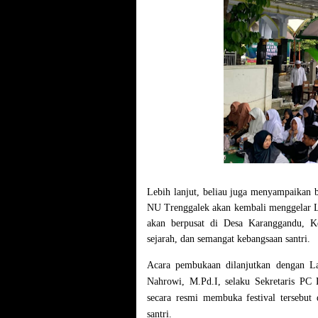
Lebih lanjut, beliau juga menyampaikan
NU Trenggalek akan kembali menggelar Lo
akan berpusat di Desa Karanggandu, Ke
sejarah, dan semangat kebangsaan santri.
Acara pembukaan dilanjutkan dengan L
Nahrowi, M.Pd.I, selaku Sekretaris P
secara resmi membuka festival tersebut 
santri.