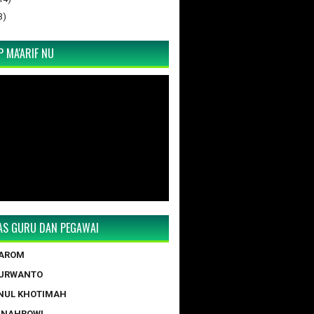
3)
 MA'ARIF NU
TAS GURU DAN PEGAWAI
TAROM
PURWANTO
NUL KHOTIMAH
 NAHROWI