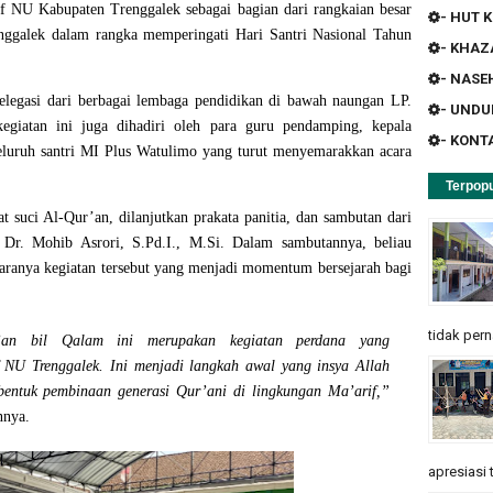
if NU Kabupaten Trenggalek
sebagai bagian dari rangkaian besar
- HUT K
nggalek dalam rangka memperingati Hari Santri Nasional Tahun
- KHA
- NASE
 delegasi dari berbagai lembaga pendidikan di bawah naungan LP.
- UND
egiatan ini juga dihadiri oleh para guru pendamping, kepala
- KONT
eluruh santri MI Plus Watulimo yang turut menyemarakkan acara
Terpopu
at suci Al-Qur’an
, dilanjutkan
prakata panitia
, dan
sambutan dari
Dr. Mohib Asrori, S.Pd.I., M.Si.
Dalam sambutannya, beliau
garanya kegiatan tersebut yang menjadi momentum bersejarah bagi
tidak pern
r’an bil Qalam ini merupakan kegiatan perdana yang
 NU Trenggalek. Ini menjadi langkah awal yang insya Allah
bentuk pembinaan generasi Qur’ani di lingkungan Ma’arif,”
nnya.
apresiasi 