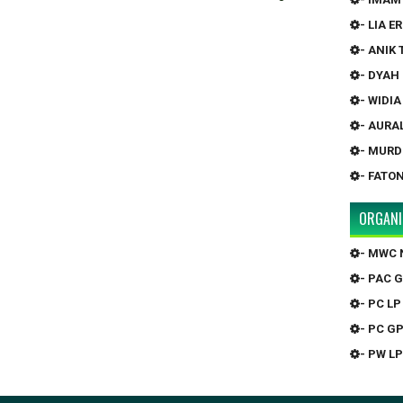
- LIA 
- ANIK
- DYAH
- WIDI
- AURA
- MURD
- FATO
ORGANI
- MWC 
- PAC 
- PC LP
- PC G
- PW LP