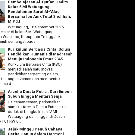
Pembelajaran Al-Qur’an Hadits
Kelas 6 MI Watuagung:
Pendalaman Surat Al-‘Alaq
Bersama Ibu Anik Tutut Sholihah,
M.Pd.I
Watuagung, 16 September 2025 –
elajar di kelas 6 MI Watuagung
 Watulimo, Kabupaten Trenggalek,
nuh semangat pada...
Kurikulum Berbasis Cinta: Solusi
Pendidikan Humanis di Madrasah
Menuju Indonesia Emas 2045
Kurikulum Berbasis Cinta (KBC)
menjadi salah satu inovasi
pendidikan terpenting dalam
 tantangan zaman dan membentuk
asa d...
Arcello Dinata Putra : Dari Embun
Subuh hingga Mentari Senja
Hai teman-teman, perkenalkan
namaku Arcello Dinata Putra , aku
duduk di bangku kelas IV MI
Watuagung dan tinggal di Dusun
T 01 RW 0...
Jejak Minggu Penuh Cahaya:
Cerita Hanun dalam Harmoni