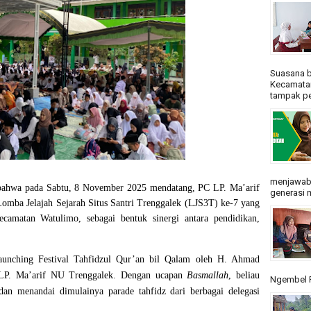
Suasana b
Kecamatan
tampak pe
menjawab
 bahwa pada Sabtu, 8 November 2025 mendatang, PC LP. Ma’arif
generasi m
mba Jelajah Sejarah Situs Santri Trenggalek (LJS3T) ke-7 yang
camatan Watulimo, sebagai bentuk sinergi antara pendidikan,
aunching Festival Tahfidzul Qur’an bil Qalam oleh H. Ahmad
C LP. Ma’arif NU Trenggalek. Dengan ucapan
Basmallah
, beliau
Ngembel R
dan menandai dimulainya parade tahfidz dari berbagai delegasi