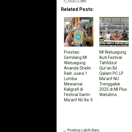
Related Posts:
Prestasi
MI Watuagung
Gemilang MI
Ikuti Festival
Watuagung:
Tahfidzul
Ananda Shelin
Qur’an Bil
Raih Juara 1
Qalam PC LP
Lomba
Ma’arif NU
Mewarnai
Trenggalek
Kaligrafi di
2025 di MI Plus
Festival Santri
Watulimo
Ma’arif NU Ke-5
← Posting Lebih Baru