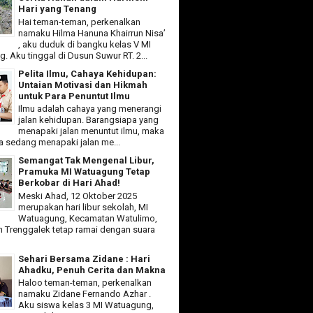
Hari yang Tenang
Hai teman-teman, perkenalkan
namaku Hilma Hanuna Khairrun Nisa’
, aku duduk di bangku kelas V MI
 Aku tinggal di Dusun Suwur RT. 2...
Pelita Ilmu, Cahaya Kehidupan:
Untaian Motivasi dan Hikmah
untuk Para Penuntut Ilmu
Ilmu adalah cahaya yang menerangi
jalan kehidupan. Barangsiapa yang
menapaki jalan menuntut ilmu, maka
ia sedang menapaki jalan me...
Semangat Tak Mengenal Libur,
Pramuka MI Watuagung Tetap
Berkobar di Hari Ahad!
Meski Ahad, 12 Oktober 2025
merupakan hari libur sekolah, MI
Watuagung, Kecamatan Watulimo,
 Trenggalek tetap ramai dengan suara
Sehari Bersama Zidane : Hari
Ahadku, Penuh Cerita dan Makna
Haloo teman-teman, perkenalkan
namaku Zidane Fernando Azhar .
Aku siswa kelas 3 MI Watuagung,