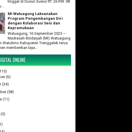
tinggal di Dusun Suwur RT. 26 RW. 08
...
MI Watuagung Laksanakan
Program Pengembangan Diri
dengan Kolaborasi Seni dan
Kepramukaan
Watuagung, 16 September 2025 –
Madrasah Ibtidaiyah (MI) Watuagung
 Watulimo Kabupaten Trenggalek terus
en memberikan laya...
IGITAL ONLINE
115)
ber
(6)
r
(34)
ber
(58)
s
(11)
(5)
1)
14)