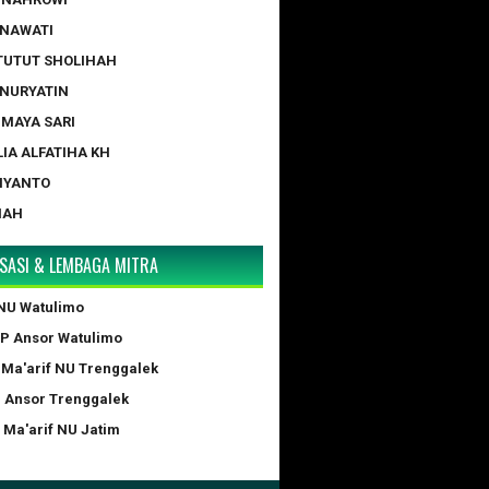
ERNAWATI
 TUTUT SHOLIHAH
 NURYATIN
A MAYA SARI
LIA ALFATIHA KH
IYANTO
NAH
SASI & LEMBAGA MITRA
NU Watulimo
GP Ansor Watulimo
 Ma'arif NU Trenggalek
P Ansor Trenggalek
 Ma'arif NU Jatim