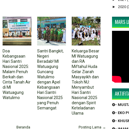
►
2020
(
MARS LP
Doa
Santri Bangkit,
Keluarga Besar
Kebangsaan
Negeri
MI Watuagung
Hari Santri
Beradab! MI
dan RA
Nasional 2025:
Watuagung
Miftahul Huda
Malam Penuh
Guncang
Gelar Ziarah
Berkah dan
Watulimo
Masyayikh dan
Cinta Tanah Air
dengan Apel
Tokoh NU:
di MI
Kebangsaan
Menyambut
Watuagung
Hari Santri
Hari Santri
AKTIFI
Watulimo
Nasional 2025
Nasional 2025
yang Penuh
dengan Spirit
- MUS
Semangat
Keteladanan
- EKO 
Ulama
- KHUS
Beranda
Posting Lama →
- IMAM