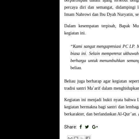
berpartisipasi dalam ajang tersebut de
percaya diri dan semangat, didampingi
Imam Nahrowi dan
Ibu Dyah Nuryatin
, s
Dalam kesempatan terpisah, Bapak Mus
kegiatan ini.
“Kami sangat mengapresiasi PC LP. M
biasa ini. Selain mempererat ukhuwah
berharga untuk menumbuhkan semanga
beliau.
Beliau juga berharap agar kegiatan seper
tradisi santri Ma’arif dalam menghidupkan
Kegiatan ini menjadi bukti nyata bahwa 
kegiatan bermakna bagi santri dan lemba
berkarakter, dan berlandaskan Al-Qur’an.
Share: