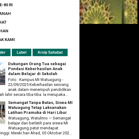
E-80 RI
ZANAH
HAT
UHAN
AK KAMI
ler
Label
Arsip Sahabat
Dukungan Orang Tua sebagai
Pondasi Keberhasilan Anak
dalam Belajar di Sekolah
Foto : Kampus MI Watuagung -
22/09/2025 Keberhasilan seorang
anak dalam menempuh pendidikan
ah lahir secara tiba-tiba. Ia merupaka...
Semangat Tanpa Batas, Siswa MI
Watuagung Tetap Laksanakan
Latihan Pramuka di Hari Libur
Watuagung, Watulimo — Semangat
belajar dan berlatih para siswa MI
Watuagung patut mendapat
tinggi. Meski hari Ahad, 05 Oktober 202...