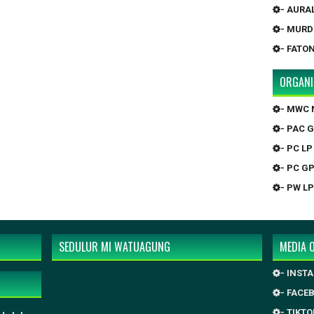
- AURA
- MURD
- FATO
ORGANI
- MWC 
- PAC 
- PC LP
- PC G
- PW LP
SEDULUR MI WATUAGUNG
MEDIA 
- INST
- FACE
- TIKTO