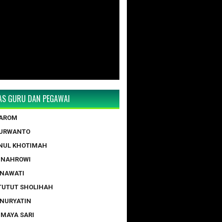
TAS GURU DAN PEGAWAI
TAROM
PURWANTO
NUL KHOTIMAH
 NAHROWI
ERNAWATI
 TUTUT SHOLIHAH
 NURYATIN
A MAYA SARI