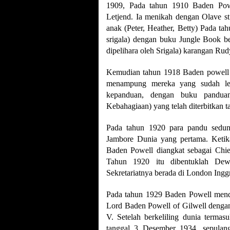
1909, Pada tahun 1910 Baden Powel
Letjend. Ia menikah dengan Olave st
anak (Peter, Heather, Betty) Pada ta
srigala) dengan buku Jungle Book be
dipelihara oleh Srigala) karangan Rud
Kemudian tahun 1918 Baden powell
menampung mereka yang sudah lewa
kepanduan, dengan buku pan
Kebahagiaan) yang telah diterbitkan 
Pada tahun 1920 para pandu sedun
Jambore Dunia yang pertama. Ketika
Baden Powell diangkat sebagai Chi
Tahun 1920 itu dibentuklah Dew
Sekretariatnya berada di London Inggr
Pada tahun 1929 Baden Powell mend
Lord Baden Powell of Gilwell dengan 
V. Setelah berkeliling dunia termas
tanggal 3 Desember 1934, sepulang