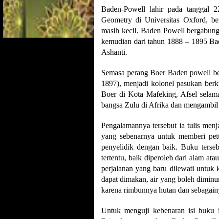
Baden-Powell lahir pada tanggal 
Geometry di Universitas Oxford, b
masih kecil. Baden Powell bergabung
kemudian dari tahun 1888 – 1895 Bade
Ashanti.
Semasa perang Boer Baden powell bert
1897), menjadi kolonel pasukan berk
Boer di Kota Mafeking, Afsel sela
bangsa Zulu di Afrika dan mengambil 
Pengalamannya tersebut ia tulis m
yang sebenarnya untuk memberi petu
penyelidik dengan baik. Buku terse
tertentu, baik diperoleh dari alam ata
perjalanan yang baru dilewati untuk
dapat dimakan, air yang boleh diminu
karena rimbunnya hutan dan sebagain
Untuk menguji kebenaran isi buku