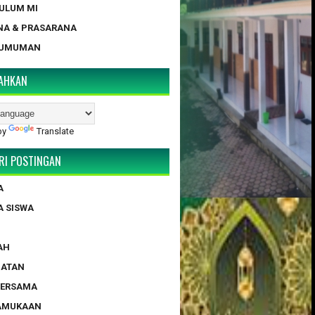
KULUM MI
NA & PRASARANA
GUMUMAN
AHKAN
by
Translate
RI POSTINGAN
A
A SISWA
AH
HATAN
BERSAMA
RAMUKAAN