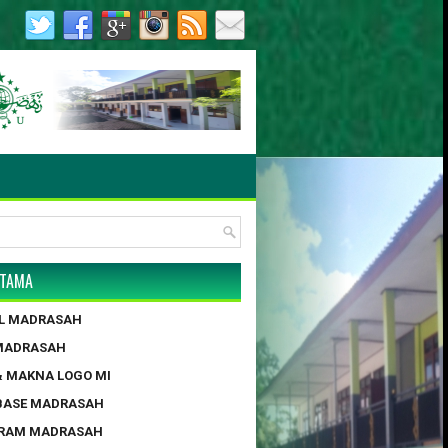
3.0055/2017 | AKTE NOTARIS : NO. 4, MUNYATI SULLAM, S.H.,
UTAMA
IL MADRASAH
 MADRASAH
 & MAKNA LOGO MI
BASE MADRASAH
GRAM MADRASAH