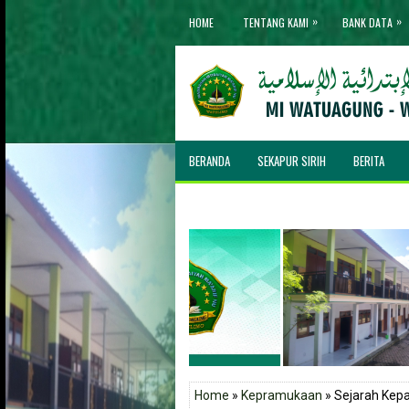
»
»
HOME
TENTANG KAMI
BANK DATA
BERANDA
SEKAPUR SIRIH
BERITA
Home
»
Kepramukaan
» Sejarah Kep