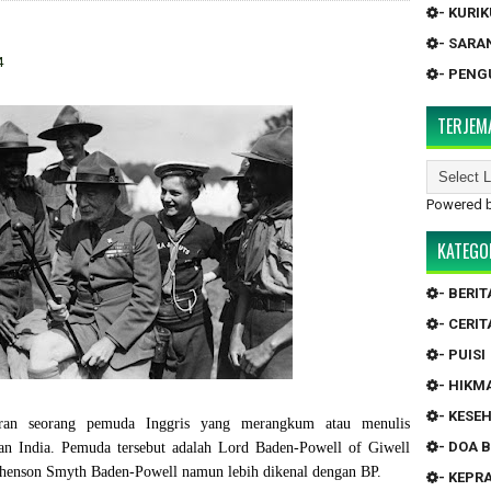
- KURI
- SARA
4
- PEN
TERJEM
Powered 
KATEGO
- BERIT
- CERIT
- PUISI
- HIKM
- KESE
iran seorang pemuda Inggris yang merangkum atau menulis
- DOA 
dan India. Pemuda tersebut adalah Lord Baden-Powell of Giwell
phenson Smyth Baden-Powell namun lebih dikenal dengan BP.
- KEP