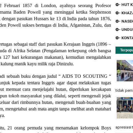
- HUT K
22 Februari 1857 di London, ayahnya seorang Profesor
ernama Baden Powell yang meninggal ketika Stephenson
- KHA
 dengan pasukan Hussars ke 13 di India pada tahun 1876,
- NASE
n Powell sukses bertugas di India, Afganistan, Zulu, dan
- UND
- KONT
ugas sebagai staff dari pasukan Kerajaan Inggris (1896 –
uda di Afrika Selatan (Pengalaman terkepung oleh bangsa
Terpopu
ma 127 hari kekurangan makanan), kemudian mengalahkan
kalung manik kayu milik raja Dinizulu.
enjadi sebuah buku dengan judul “ AIDS TO SCOUTING “
njuk kepada tentara Inggris agar dapat melakukan tugas
but memuat cara menjelajahi hutan, diperlukan kecakapan
tidak pern
upun tokoh masyarakat yang dilalui, seperti mengenali jejak
 keluar dari rimbunnya hutan, mengenali buah-buahan yang
m, mengetahui arah mata angin tanpa melihat arah matahari
ya.
apresiasi 
 itu, 21 orang pemuda yang menamakan kelompok Boys