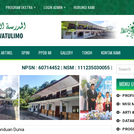
»
»
PROGRAM EKSTRA
LOGIN ADMIN
HUBUNGI KAMI
ARTIKEL
OPINI
PPDB MI
GALLERY
TOKOH
KONTAK KAMI
NPSN : 60714452 | NSM : 111235030055 | IJOB NO. : MIS/0
MENU 
- PROF
- MISI
- ARTI
- DATA
- PRO
anduan Dunia