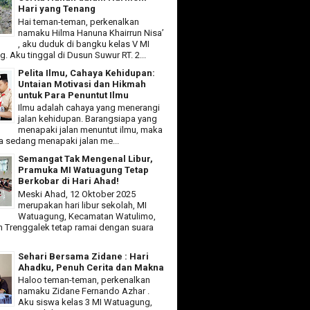
Hari yang Tenang
Hai teman-teman, perkenalkan
namaku Hilma Hanuna Khairrun Nisa’
, aku duduk di bangku kelas V MI
 Aku tinggal di Dusun Suwur RT. 2...
Pelita Ilmu, Cahaya Kehidupan:
Untaian Motivasi dan Hikmah
untuk Para Penuntut Ilmu
Ilmu adalah cahaya yang menerangi
jalan kehidupan. Barangsiapa yang
menapaki jalan menuntut ilmu, maka
ia sedang menapaki jalan me...
Semangat Tak Mengenal Libur,
Pramuka MI Watuagung Tetap
Berkobar di Hari Ahad!
Meski Ahad, 12 Oktober 2025
merupakan hari libur sekolah, MI
Watuagung, Kecamatan Watulimo,
 Trenggalek tetap ramai dengan suara
Sehari Bersama Zidane : Hari
Ahadku, Penuh Cerita dan Makna
Haloo teman-teman, perkenalkan
namaku Zidane Fernando Azhar .
Aku siswa kelas 3 MI Watuagung,