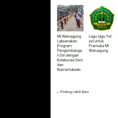
MI Watuagung
Lagu-lagu Yel-
Laksanakan
yel untuk
Program
Pramuka MI
Pengembanga
Watuagung
n Diri dengan
Kolaborasi Seni
dan
Kepramukaan
← Posting Lebih Baru