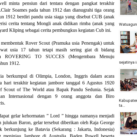
l minta pensiun dari tentara dengan pangkat terakhir
.Clair Soames pada tahun 1912 dan dianugrahi tiga orang
hun 1912 berdiri pandu usia siaga yang disebut CUB (anak
risi cerita tentang Mongli anak didikan rimba (anak yang
Watuagung.
yard Kliping sebagai cerita pembungkus kegiatan Cub ini.
 membentuk Rover Scout (Pramuka usia Penengak) untuk
t usia 17 tahun tetapi masih sering giat di bidang
duan ROVERING TO SUCCES (Mengembara Menuju
sejatinya 
tahun 1912.
ia berkumpul di Olimpia, London, Inggris dalam acara
 hari terakhir kegiatan jambore tanggal 6 Agustus 1920
ef Scout of The World atau Bapak Pandu Sedunia. Sejak
an Internasional dengan 9 orang anggota dan Biro
Kabupaten
is.
ta...
apat gelar kehormatan ” Lord ” hingga namanya menjadi
julukan Baron, gelar tersebut diberikan oleh Raja George
uk berkunjung ke Batavia (Sekarang : Jakarta, Indonesia)
 meninjau Jambore di Australia. Baden Powell beserta