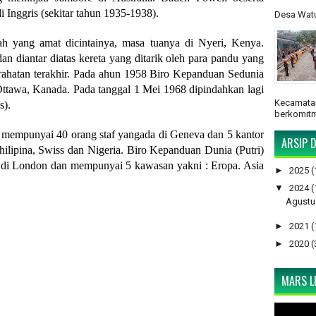
i Inggris (sekitar tahun 1935-1938).
Desa Watu
h yang amat dicintainya, masa tuanya di Nyeri, Kenya.
an diantar diatas kereta yang ditarik oleh para pandu yang
irahatan terakhir. Pada ahun 1958 Biro Kepanduan Sedunia
Ottawa, Kanada. Pada tanggal 1 Mei 1968 dipindahkan lagi
Kecamatan
s).
berkomitm
 mempunyai 40 orang staf yangada di Geneva dan 5 kantor
ARSIP D
hilipina, Swiss dan Nigeria. Biro Kepanduan Dunia (Putri)
a di London dan mempunyai 5 kawasan yakni : Eropa. Asia
►
2025
(
▼
2024
(
Agustu
►
2021
(
►
2020
(
MARS LP