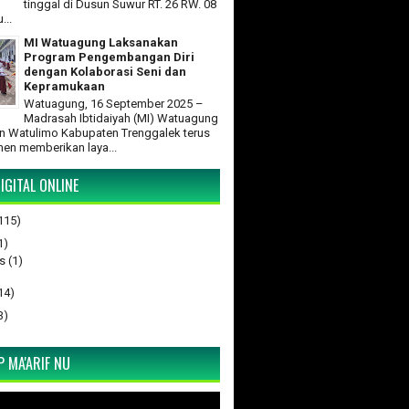
tinggal di Dusun Suwur RT. 26 RW. 08
...
MI Watuagung Laksanakan
Program Pengembangan Diri
dengan Kolaborasi Seni dan
Kepramukaan
Watuagung, 16 September 2025 –
Madrasah Ibtidaiyah (MI) Watuagung
 Watulimo Kabupaten Trenggalek terus
en memberikan laya...
IGITAL ONLINE
115)
1)
s
(1)
14)
3)
 MA'ARIF NU