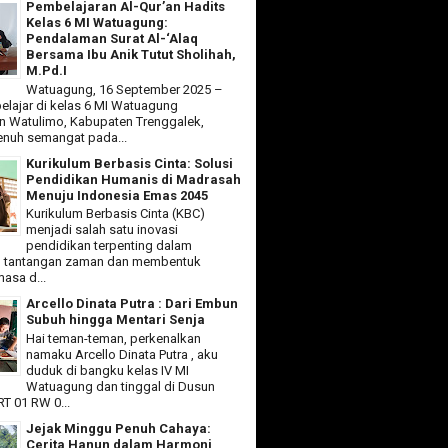
Pembelajaran Al-Qur’an Hadits
Kelas 6 MI Watuagung:
Pendalaman Surat Al-‘Alaq
Bersama Ibu Anik Tutut Sholihah,
M.Pd.I
Watuagung, 16 September 2025 –
elajar di kelas 6 MI Watuagung
 Watulimo, Kabupaten Trenggalek,
nuh semangat pada...
Kurikulum Berbasis Cinta: Solusi
Pendidikan Humanis di Madrasah
Menuju Indonesia Emas 2045
Kurikulum Berbasis Cinta (KBC)
menjadi salah satu inovasi
pendidikan terpenting dalam
 tantangan zaman dan membentuk
asa d...
Arcello Dinata Putra : Dari Embun
Subuh hingga Mentari Senja
Hai teman-teman, perkenalkan
namaku Arcello Dinata Putra , aku
duduk di bangku kelas IV MI
Watuagung dan tinggal di Dusun
T 01 RW 0...
Jejak Minggu Penuh Cahaya:
Cerita Hanun dalam Harmoni