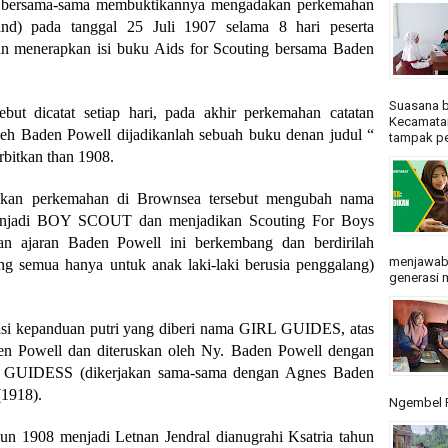
 bersama-sama membuktikannya mengadakan perkemahan
nd) pada tanggal 25 Juli 1907 selama 8 hari peserta
 menerapkan isi buku Aids for Scouting bersama Baden
Suasana b
ut dicatat setiap hari, pada akhir perkemahan catatan
Kecamatan
leh Baden Powell dijadikanlah sebuah buku denan judul “
tampak pe
itkan than 1908.
kan perkemahan di Brownsea tersebut mengubah nama
enjadi BOY SCOUT dan menjadikan Scouting For Boys
n ajaran Baden Powell ini berkembang dan berdirilah
menjawab
ng semua hanya untuk anak laki-laki berusia penggalang)
generasi m
sasi kepanduan putri yang diberi nama GIRL GUIDES, atas
n Powell dan diteruskan oleh Ny. Baden Powell dengan
IDESS (dikerjakan sama-sama dengan Agnes Baden
1918).
Ngembel R
un 1908 menjadi Letnan Jendral dianugrahi Ksatria tahun