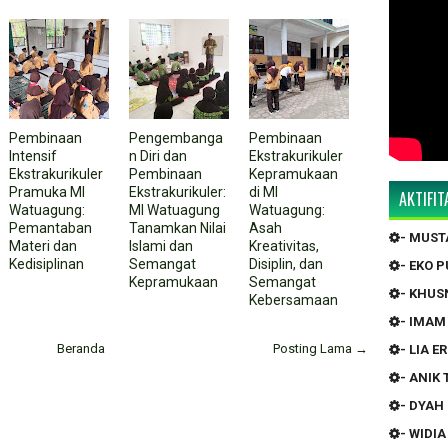
Pembinaan
Pengembanga
Pembinaan
Intensif
n Diri dan
Ekstrakurikuler
Ekstrakurikuler
Pembinaan
Kepramukaan
Pramuka MI
Ekstrakurikuler:
di MI
AKTIFI
Watuagung:
MI Watuagung
Watuagung:
Pemantaban
Tanamkan Nilai
Asah
- MUS
Materi dan
Islami dan
Kreativitas,
Kedisiplinan
Semangat
Disiplin, dan
- EKO 
Kepramukaan
Semangat
- KHUS
Kebersamaan
- IMAM
Beranda
Posting Lama →
- LIA 
- ANIK
- DYAH
- WIDI