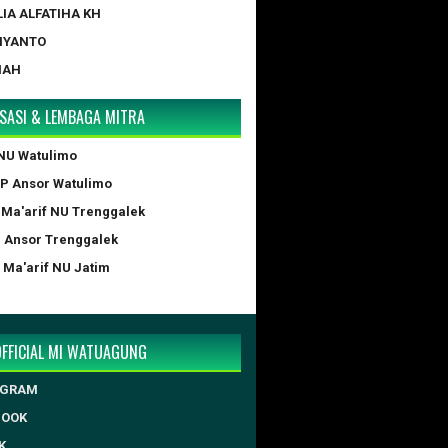
LIA ALFATIHA KH
IYANTO
NAH
SASI & LEMBAGA MITRA
NU Watulimo
GP Ansor Watulimo
 Ma'arif NU Trenggalek
P Ansor Trenggalek
 Ma'arif NU Jatim
OFFICIAL MI WATUAGUNG
AGRAM
BOOK
K