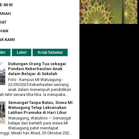
E-80 RI
ZANAH
HAT
UHAN
AK KAMI
ler
Label
Arsip Sahabat
Dukungan Orang Tua sebagai
Pondasi Keberhasilan Anak
dalam Belajar di Sekolah
Foto : Kampus MI Watuagung -
22/09/2025 Keberhasilan seorang
anak dalam menempuh pendidikan
ah lahir secara tiba-tiba. Ia merupaka...
Semangat Tanpa Batas, Siswa MI
Watuagung Tetap Laksanakan
Latihan Pramuka di Hari Libur
Watuagung, Watulimo — Semangat
belajar dan berlatih para siswa MI
Watuagung patut mendapat
tinggi. Meski hari Ahad, 05 Oktober 202...