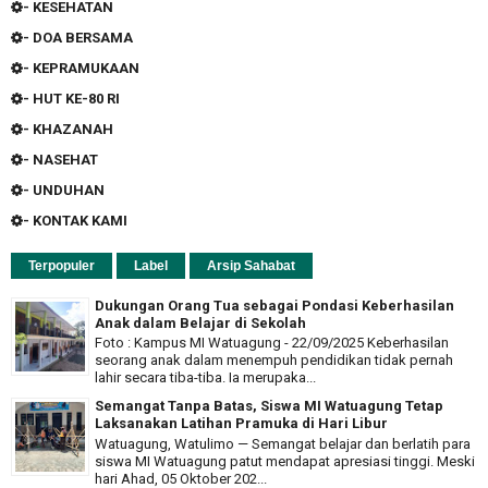
- KESEHATAN
- DOA BERSAMA
- KEPRAMUKAAN
- HUT KE-80 RI
- KHAZANAH
- NASEHAT
- UNDUHAN
- KONTAK KAMI
Terpopuler
Label
Arsip Sahabat
Dukungan Orang Tua sebagai Pondasi Keberhasilan
Anak dalam Belajar di Sekolah
Foto : Kampus MI Watuagung - 22/09/2025 Keberhasilan
seorang anak dalam menempuh pendidikan tidak pernah
lahir secara tiba-tiba. Ia merupaka...
Semangat Tanpa Batas, Siswa MI Watuagung Tetap
Laksanakan Latihan Pramuka di Hari Libur
Watuagung, Watulimo — Semangat belajar dan berlatih para
siswa MI Watuagung patut mendapat apresiasi tinggi. Meski
hari Ahad, 05 Oktober 202...