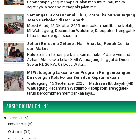
Barangsiapa yang menapaki jalan menuntut ilmu, maka
sejatinya ia sedang menapaki jalan me...
Semangat Tak Mengenal Libur, Pramuka MI Watuagung
Tetap Berkobar di Hari Ahad!
Meski Ahad, 12 Oktober 2025 merupakan hari libur sekolah,
MI Watuagung, Kecamatan Watulimo, Kabupaten Trenggalek
tetap ramai dengan suara ta...
Sehari Bersama Zidane : Hari Ahadku, Penuh Cerita
dan Makna
Haloo teman-teman, perkenalkan namaku Zidane Fernando
Azhar . Aku siswa kelas 3 MI Watuagung, tinggal di Dusun
Suwur RT. 26 RW. 08 Desa Watu...
MI Watuagung Laksanakan Program Pengembangan
Diri dengan Kolaborasi Seni dan Kepramukaan
Watuagung, 16 September 2025 – Madrasah Ibtidaiyah (MI)
Watuagung Kecamatan Watulimo Kabupaten Trenggalek
terus berkomitmen memberikan laya...
ARSIP DIGITAL ONLINE
▼
2025
(115)
November
(6)
Oktober
(34)