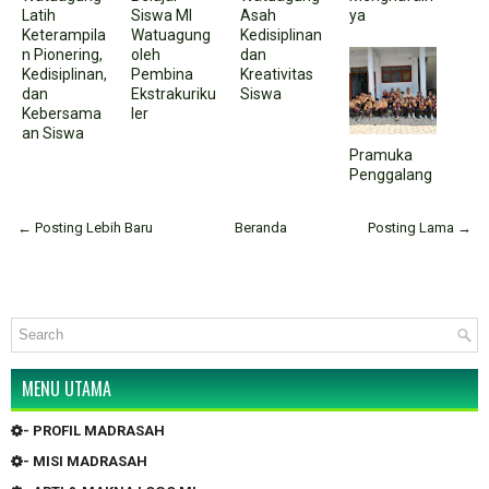
Latih
Siswa MI
Asah
ya
Keterampila
Watuagung
Kedisiplinan
n Pionering,
oleh
dan
Kedisiplinan,
Pembina
Kreativitas
dan
Ekstrakuriku
Siswa
Kebersama
ler
an Siswa
Pramuka
Penggalang
← Posting Lebih Baru
Beranda
Posting Lama →
MENU UTAMA
- PROFIL MADRASAH
- MISI MADRASAH