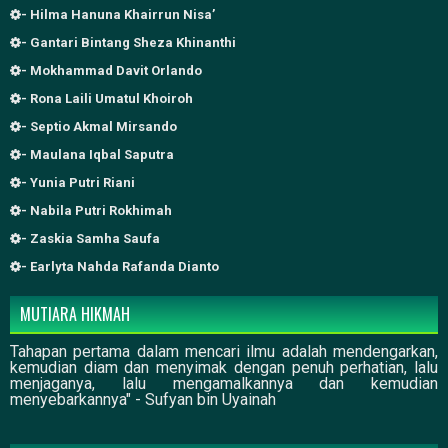
- Hilma Hanuna Khairrun Nisa’
- Gantari Bintang Sheza Khinanthi
- Mokhammad Davit Orlando
- Rona Laili Umatul Khoiroh
- Septio Akmal Mirsando
- Maulana Iqbal Saputra
- Yunia Putri Riani
- Nabila Putri Rokhimah
- Zaskia Samha Saufa
- Earlyta Nahda Rafanda Dianto
MUTIARA HIKMAH
Tahapan pertama dalam mencari ilmu adalah mendengarkan,
kemudian diam dan menyimak dengan penuh perhatian, lalu
menjaganya, lalu mengamalkannya dan kemudian
menyebarkannya" - Sufyan bin Uyainah