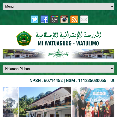
NPSN : 60714452 | NSM : 111235030055 | IJOB NO