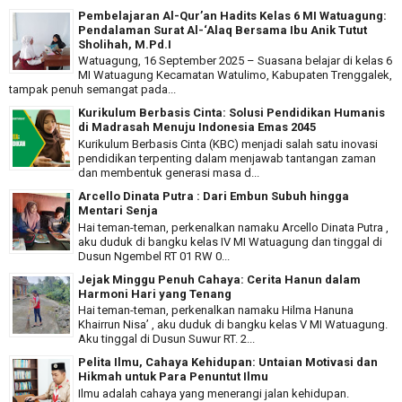
Pembelajaran Al-Qur’an Hadits Kelas 6 MI Watuagung:
Pendalaman Surat Al-‘Alaq Bersama Ibu Anik Tutut
Sholihah, M.Pd.I
Watuagung, 16 September 2025 – Suasana belajar di kelas 6
MI Watuagung Kecamatan Watulimo, Kabupaten Trenggalek,
tampak penuh semangat pada...
Kurikulum Berbasis Cinta: Solusi Pendidikan Humanis
di Madrasah Menuju Indonesia Emas 2045
Kurikulum Berbasis Cinta (KBC) menjadi salah satu inovasi
pendidikan terpenting dalam menjawab tantangan zaman
dan membentuk generasi masa d...
Arcello Dinata Putra : Dari Embun Subuh hingga
Mentari Senja
Hai teman-teman, perkenalkan namaku Arcello Dinata Putra ,
aku duduk di bangku kelas IV MI Watuagung dan tinggal di
Dusun Ngembel RT 01 RW 0...
Jejak Minggu Penuh Cahaya: Cerita Hanun dalam
Harmoni Hari yang Tenang
Hai teman-teman, perkenalkan namaku Hilma Hanuna
Khairrun Nisa’ , aku duduk di bangku kelas V MI Watuagung.
Aku tinggal di Dusun Suwur RT. 2...
Pelita Ilmu, Cahaya Kehidupan: Untaian Motivasi dan
Hikmah untuk Para Penuntut Ilmu
Ilmu adalah cahaya yang menerangi jalan kehidupan.