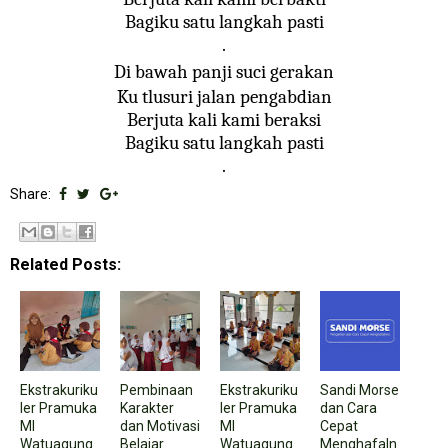
Bagiku satu langkah pasti
.
Di bawah panji suci gerakan
Ku tlusuri jalan pengabdian
Berjuta kali kami beraksi
Bagiku satu langkah pasti
.
Share:
Related Posts:
Ekstrakuriku
Pembinaan
Ekstrakuriku
Sandi Morse
ler Pramuka
Karakter
ler Pramuka
dan Cara
MI
dan Motivasi
MI
Cepat
Watuagung
Belajar
Watuagung
Menghafaln