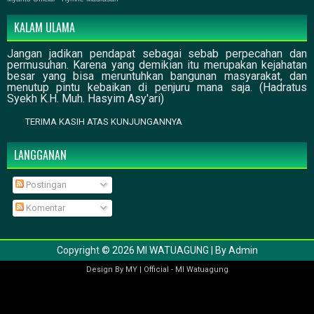
KALAM ULAMA
Jangan jadikan pendapat sebagai sebab perpecahan dan
permusuhan. Karena yang demikian itu merupakan kejahatan
besar yang bisa meruntuhkan bangunan masyarakat, dan
menutup pintu kebaikan di penjuru mana saja. (Hadratus
Syekh K.H. Muh. Hasyim Asy'ari)
TERIMA KASIH ATAS KUNJUNGANNYA
LANGGANAN
Postingan
Komentar
Copyright ©
2026
MI WATUAGUNG
| By
Admin
Design By
MY
|
Official
-
MI Watuagung