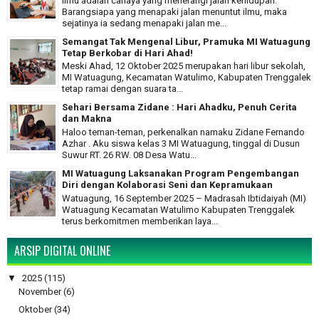
Ilmu adalah cahaya yang menerangi jalan kehidupan.
Barangsiapa yang menapaki jalan menuntut ilmu, maka
sejatinya ia sedang menapaki jalan me...
Semangat Tak Mengenal Libur, Pramuka MI Watuagung
Tetap Berkobar di Hari Ahad!
Meski Ahad, 12 Oktober 2025 merupakan hari libur sekolah,
MI Watuagung, Kecamatan Watulimo, Kabupaten Trenggalek
tetap ramai dengan suara ta...
Sehari Bersama Zidane : Hari Ahadku, Penuh Cerita
dan Makna
Haloo teman-teman, perkenalkan namaku Zidane Fernando
Azhar . Aku siswa kelas 3 MI Watuagung, tinggal di Dusun
Suwur RT. 26 RW. 08 Desa Watu...
MI Watuagung Laksanakan Program Pengembangan
Diri dengan Kolaborasi Seni dan Kepramukaan
Watuagung, 16 September 2025 – Madrasah Ibtidaiyah (MI)
Watuagung Kecamatan Watulimo Kabupaten Trenggalek
terus berkomitmen memberikan laya...
ARSIP DIGITAL ONLINE
▼
2025
(115)
November
(6)
Oktober
(34)