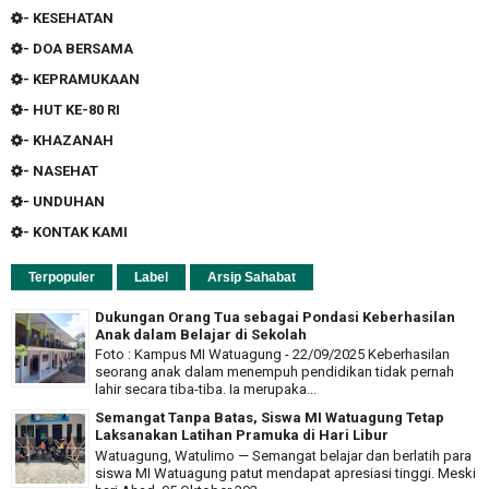
- KESEHATAN
- DOA BERSAMA
- KEPRAMUKAAN
- HUT KE-80 RI
- KHAZANAH
- NASEHAT
- UNDUHAN
- KONTAK KAMI
Terpopuler
Label
Arsip Sahabat
Dukungan Orang Tua sebagai Pondasi Keberhasilan
Anak dalam Belajar di Sekolah
Foto : Kampus MI Watuagung - 22/09/2025 Keberhasilan
seorang anak dalam menempuh pendidikan tidak pernah
lahir secara tiba-tiba. Ia merupaka...
Semangat Tanpa Batas, Siswa MI Watuagung Tetap
Laksanakan Latihan Pramuka di Hari Libur
Watuagung, Watulimo — Semangat belajar dan berlatih para
siswa MI Watuagung patut mendapat apresiasi tinggi. Meski