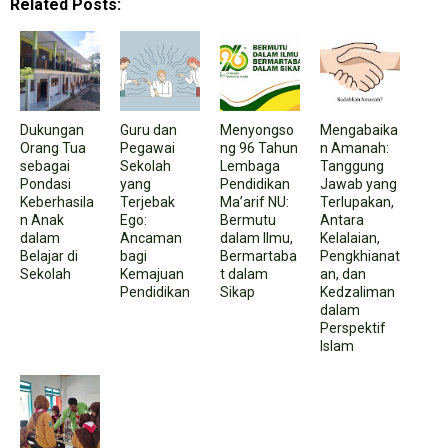
Related Posts:
Dukungan
Guru dan
Menyongso
Mengabaika
Orang Tua
Pegawai
ng 96 Tahun
n Amanah:
sebagai
Sekolah
Lembaga
Tanggung
Pondasi
yang
Pendidikan
Jawab yang
Keberhasila
Terjebak
Ma’arif NU:
Terlupakan,
n Anak
Ego:
Bermutu
Antara
dalam
Ancaman
dalam Ilmu,
Kelalaian,
Belajar di
bagi
Bermartaba
Pengkhianat
Sekolah
Kemajuan
t dalam
an, dan
Pendidikan
Sikap
Kedzaliman
dalam
Perspektif
Islam