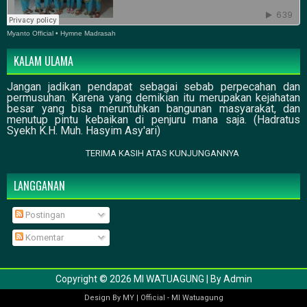
Myanto Official
•
Hymne Madrasah
KALAM ULAMA
Jangan jadikan pendapat sebagai sebab perpecahan dan
permusuhan. Karena yang demikian itu merupakan kejahatan
besar yang bisa meruntuhkan bangunan masyarakat, dan
menutup pintu kebaikan di penjuru mana saja. (Hadratus
Syekh K.H. Muh. Hasyim Asy'ari)
TERIMA KASIH ATAS KUNJUNGANNYA
LANGGANAN
Postingan
Komentar
Copyright ©
2026
MI WATUAGUNG
| By
Admin
Design By
MY
|
Official
-
MI Watuagung