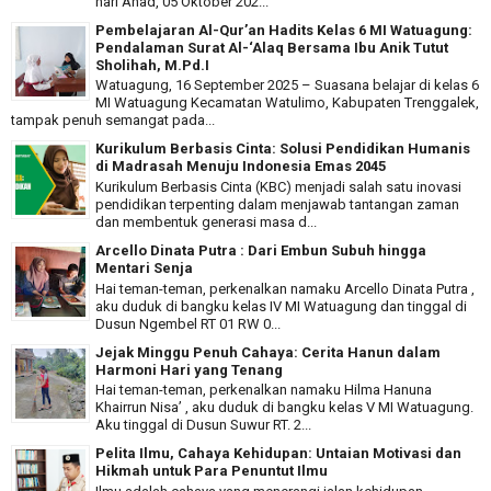
hari Ahad, 05 Oktober 202...
Pembelajaran Al-Qur’an Hadits Kelas 6 MI Watuagung:
Pendalaman Surat Al-‘Alaq Bersama Ibu Anik Tutut
Sholihah, M.Pd.I
Watuagung, 16 September 2025 – Suasana belajar di kelas 6
MI Watuagung Kecamatan Watulimo, Kabupaten Trenggalek,
tampak penuh semangat pada...
Kurikulum Berbasis Cinta: Solusi Pendidikan Humanis
di Madrasah Menuju Indonesia Emas 2045
Kurikulum Berbasis Cinta (KBC) menjadi salah satu inovasi
pendidikan terpenting dalam menjawab tantangan zaman
dan membentuk generasi masa d...
Arcello Dinata Putra : Dari Embun Subuh hingga
Mentari Senja
Hai teman-teman, perkenalkan namaku Arcello Dinata Putra ,
aku duduk di bangku kelas IV MI Watuagung dan tinggal di
Dusun Ngembel RT 01 RW 0...
Jejak Minggu Penuh Cahaya: Cerita Hanun dalam
Harmoni Hari yang Tenang
Hai teman-teman, perkenalkan namaku Hilma Hanuna
Khairrun Nisa’ , aku duduk di bangku kelas V MI Watuagung.
Aku tinggal di Dusun Suwur RT. 2...
Pelita Ilmu, Cahaya Kehidupan: Untaian Motivasi dan
Hikmah untuk Para Penuntut Ilmu