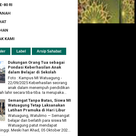
E-80 RI
ZANAH
HAT
UHAN
AK KAMI
ler
Label
Arsip Sahabat
Dukungan Orang Tua sebagai
Pondasi Keberhasilan Anak
dalam Belajar di Sekolah
Foto : Kampus MI Watuagung -
22/09/2025 Keberhasilan seorang
anak dalam menempuh pendidikan
ah lahir secara tiba-tiba. Ia merupaka...
Semangat Tanpa Batas, Siswa MI
Watuagung Tetap Laksanakan
Latihan Pramuka di Hari Libur
Watuagung, Watulimo — Semangat
belajar dan berlatih para siswa MI
Watuagung patut mendapat
tinggi. Meski hari Ahad, 05 Oktober 202...