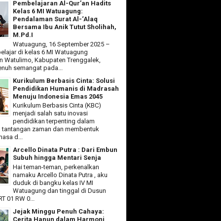
Pembelajaran Al-Qur’an Hadits
Kelas 6 MI Watuagung:
Pendalaman Surat Al-‘Alaq
Bersama Ibu Anik Tutut Sholihah,
M.Pd.I
Watuagung, 16 September 2025 –
elajar di kelas 6 MI Watuagung
 Watulimo, Kabupaten Trenggalek,
nuh semangat pada...
Kurikulum Berbasis Cinta: Solusi
Pendidikan Humanis di Madrasah
Menuju Indonesia Emas 2045
Kurikulum Berbasis Cinta (KBC)
menjadi salah satu inovasi
pendidikan terpenting dalam
 tantangan zaman dan membentuk
asa d...
Arcello Dinata Putra : Dari Embun
Subuh hingga Mentari Senja
Hai teman-teman, perkenalkan
namaku Arcello Dinata Putra , aku
duduk di bangku kelas IV MI
Watuagung dan tinggal di Dusun
T 01 RW 0...
Jejak Minggu Penuh Cahaya:
Cerita Hanun dalam Harmoni