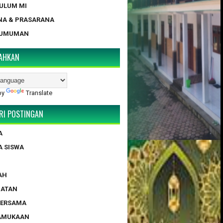
KULUM MI
NA & PRASARANA
GUMUMAN
AHKAN
by
Translate
RI POSTINGAN
A
A SISWA
AH
HATAN
BERSAMA
RAMUKAAN