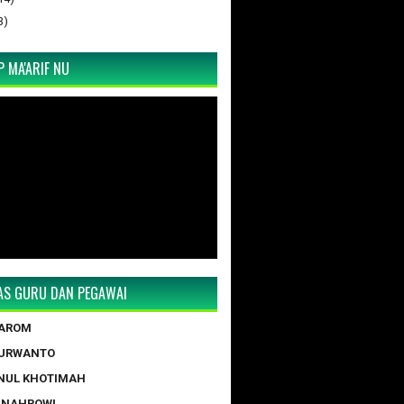
3)
 MA'ARIF NU
TAS GURU DAN PEGAWAI
TAROM
PURWANTO
NUL KHOTIMAH
 NAHROWI