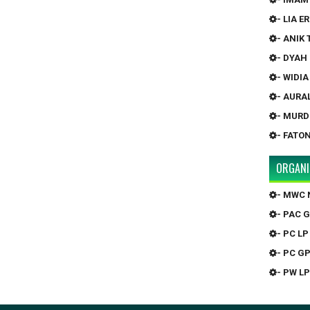
- LIA 
- ANIK
- DYAH
- WIDI
- AURA
- MURD
- FATO
ORGANI
- MWC 
- PAC 
- PC LP
- PC G
- PW LP