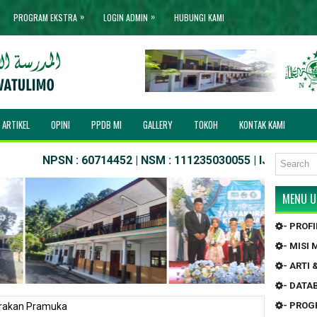
»
»
PROGRAM EKSTRA
LOGIN ADMIN
HUBUNGI KAMI
ARTIKEL
OPINI
PPDB MI
GALLERY
TOKOH
KONTAK KAMI
NPSN : 60714452 | NSM : 111235030055 | IJOB NO. : MIS/03
MENU 
- PROF
- MISI
- ARTI
- DATA
- PRO
rakan Pramuka