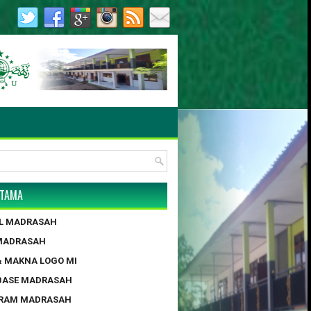
.0055/2017 | AKTE NOTARIS : NO. 4, MUNYATI SULLAM, S.H., 
UTAMA
IL MADRASAH
 MADRASAH
 & MAKNA LOGO MI
BASE MADRASAH
GRAM MADRASAH