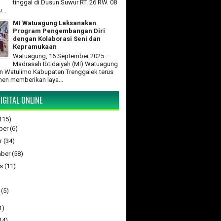
tinggal di Dusun Suwur RT. 26 RW. 08
...
MI Watuagung Laksanakan
Program Pengembangan Diri
dengan Kolaborasi Seni dan
Kepramukaan
Watuagung, 16 September 2025 –
Madrasah Ibtidaiyah (MI) Watuagung
 Watulimo Kabupaten Trenggalek terus
en memberikan laya...
IGITAL ONLINE
115)
ber
(6)
r
(34)
ber
(58)
s
(11)
(5)
1)
14)