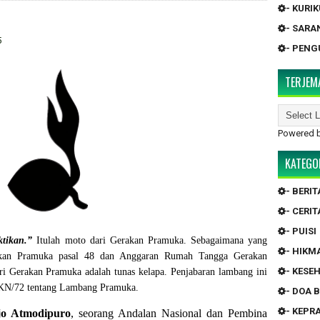
- KURI
- SARA
5
- PEN
TERJEM
Powered 
KATEGO
- BERIT
- CERIT
- PUISI
tikan.”
Itulah moto dari Gerakan Pramuka. Sebagaimana yang
- HIKM
akan Pramuka pasal 48 dan Anggaran Rumah Tangga Gerakan
- KESE
i Gerakan Pramuka adalah tunas kelapa. Penjabaran lambang ini
KN/72 tentang Lambang Pramuka.
- DOA 
- KEP
jo Atmodipuro
, seorang Andalan Nasional dan Pembina