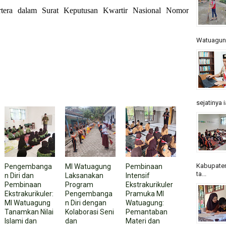
rtera dalam Surat Keputusan Kwartir Nasional Nomor
Watuagung.
sejatinya 
Kabupaten
Pengembanga
MI Watuagung
Pembinaan
ta...
n Diri dan
Laksanakan
Intensif
Pembinaan
Program
Ekstrakurikuler
Ekstrakurikuler:
Pengembanga
Pramuka MI
MI Watuagung
n Diri dengan
Watuagung:
Tanamkan Nilai
Kolaborasi Seni
Pemantaban
Islami dan
dan
Materi dan