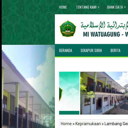
»
»
HOME
TENTANG KAMI
BANK DATA
BERANDA
SEKAPUR SIRIH
BERITA
Home
»
Kepramukaan
» Lambang Ge