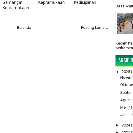
Semangat
Kepramukaan
Kedisiplinan
Desa Watu
Kepramukaan
Beranda
Posting Lama →
Kecamatan
berkomitm
ARSIP D
▼
2025
(
Novem
Oktobe
Septem
Agustu
Mei
(1)
Januari
►
2024
(
►
2021
(