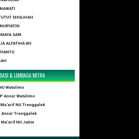
ERNAWATI
 TUTUT SHOLIHAH
 NURYATIN
A MAYA SARI
LIA ALFATIHA KH
IYANTO
NAH
SASI & LEMBAGA MITRA
NU Watulimo
GP Ansor Watulimo
 Ma'arif NU Trenggalek
P Ansor Trenggalek
 Ma'arif NU Jatim