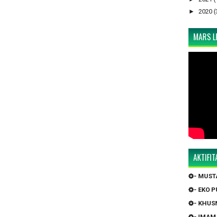
►
2020
(
MARS LP
AKTIFI
- MUS
- EKO 
- KHUS
- IMAM