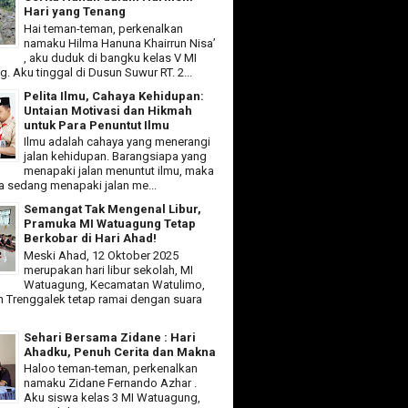
Hari yang Tenang
Hai teman-teman, perkenalkan
namaku Hilma Hanuna Khairrun Nisa’
, aku duduk di bangku kelas V MI
 Aku tinggal di Dusun Suwur RT. 2...
Pelita Ilmu, Cahaya Kehidupan:
Untaian Motivasi dan Hikmah
untuk Para Penuntut Ilmu
Ilmu adalah cahaya yang menerangi
jalan kehidupan. Barangsiapa yang
menapaki jalan menuntut ilmu, maka
ia sedang menapaki jalan me...
Semangat Tak Mengenal Libur,
Pramuka MI Watuagung Tetap
Berkobar di Hari Ahad!
Meski Ahad, 12 Oktober 2025
merupakan hari libur sekolah, MI
Watuagung, Kecamatan Watulimo,
 Trenggalek tetap ramai dengan suara
Sehari Bersama Zidane : Hari
Ahadku, Penuh Cerita dan Makna
Haloo teman-teman, perkenalkan
namaku Zidane Fernando Azhar .
Aku siswa kelas 3 MI Watuagung,