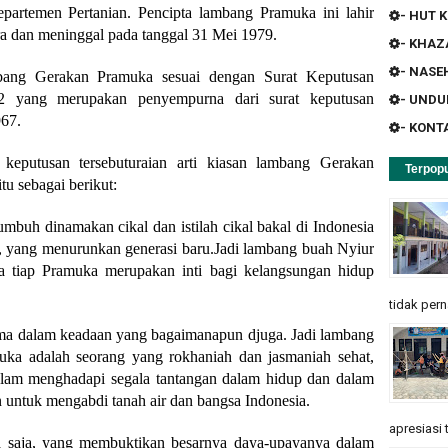
artemen Pertanian. Pencipta lambang Pramuka ini lahir
- HUT K
ra dan meninggal pada tanggal 31 Mei 1979.
- KHA
- NASE
bang Gerakan Pramuka sesuai dengan Surat Keputusan
2 yang merupakan penyempurna dari surat keputusan
- UND
67.
- KONT
keputusan tersebuturaian arti kiasan lambang Gerakan
Terpopu
tu sebagai berikut:
buh dinamakan cikal dan istilah cikal bakal di Indonesia
a, yang menurunkan generasi baru.Jadi lambang buah Nyiur
 tiap Pramuka merupakan inti bagi kelangsungan hidup
tidak pern
ma dalam keadaan yang bagaimanapun djuga. Jadi lambang
uka adalah seorang yang rokhaniah dan jasmaniah sehat,
dalam menghadapi segala tantangan dalam hidup dan dalam
 untuk mengabdi tanah air dan bangsa Indonesia.
apresiasi 
 saja, yang membuktikan besarnya daya-upayanya dalam