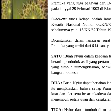
Pramuka yang juga pegawai dari Dep
pada tanggal 29 Februari 1903 di Blo
Silhouette
tunas kelapa adalah lam
Kwartir Nasional Nomor 06/KN/7
sebelumnya yaitu 15/KN/67 Tahun 19
Dicantumkan dalam lampiran surat 
Pramuka yang terdiri dari 6 kiasan, yai
SATU :
Buah Nyiur dalam keadaan tum
berarti : penduduk aseli yang pertam
yang tumbuh itumengkiaskan, bahwa
bangsa Indonesia
DUA :
Buah Nyiur dapat bertahan la
itu mengkiaskan, bahwa setiap Pram
kuat dan ulet serta besar tekadnya 
menempuh segala ujian dan kesukaran
TIGA:
Nyiur dapat tumbuh di mana