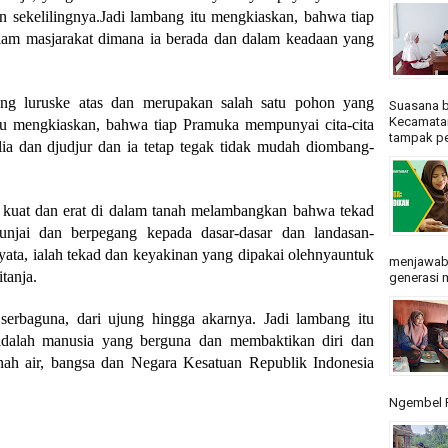
 sekelilingnya.Jadi lambang itu mengkiaskan, bahwa tiap
lam masjarakat dimana ia berada dan dalam keadaan yang
ng luruske atas dan merupakan salah satu pohon yang
Suasana b
Kecamatan
 itu mengkiaskan, bahwa tiap Pramuka mempunyai cita-cita
tampak pe
lia dan djudjur dan ia tetap tegak tidak mudah diombang-
kuat dan erat di dalam tanah melambangkan bahwa tekad
njai dan berpegang kepada dasar-dasar dan landasan-
nyata, ialah tekad dan keyakinan yang dipakai olehnyauntuk
menjawab
tanja.
generasi m
erbaguna, dari ujung hingga akarnya. Jadi lambang itu
dalah manusia yang berguna dan membaktikan diri dan
ah air, bangsa dan Negara Kesatuan Republik Indonesia
Ngembel R