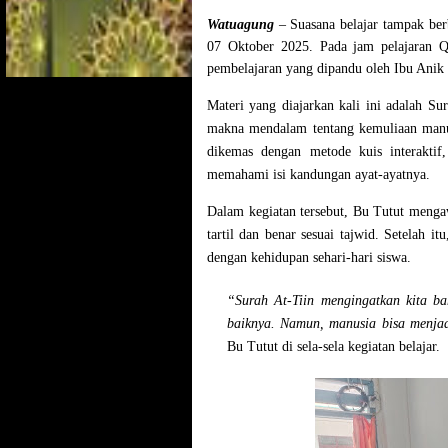
Watuagung
– Suasana belajar tampak ber
07 Oktober 2025. Pada jam pelajaran
Q
pembelajaran yang dipandu oleh
Ibu Anik
Materi yang diajarkan kali ini adalah
Sur
makna mendalam tentang
kemuliaan manu
dikemas dengan
metode kuis interaktif
memahami isi kandungan ayat-ayatnya.
Dalam kegiatan tersebut, Bu Tutut meng
tartil dan benar sesuai tajwid. Setelah i
dengan kehidupan sehari-hari siswa.
“Surah At-Tiin mengingatkan kita b
baiknya. Namun, manusia bisa menjad
Bu Tutut di sela-sela kegiatan belajar.