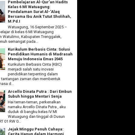
Pembelajaran Al-Qur’an Hadits
Kelas 6 MI Watuagung:
Pendalaman Surat Al-‘Alaq
Bersama Ibu Anik Tutut Sholihah,
M.Pd.I
Watuagung, 16 September 2025 –
elajar di kelas 6 MI Watuagung
 Watulimo, Kabupaten Trenggalek,
nuh semangat pada...
Kurikulum Berbasis Cinta: Solusi
Pendidikan Humanis di Madrasah
Menuju Indonesia Emas 2045
Kurikulum Berbasis Cinta (KBC)
menjadi salah satu inovasi
pendidikan terpenting dalam
 tantangan zaman dan membentuk
asa d...
Arcello Dinata Putra : Dari Embun
Subuh hingga Mentari Senja
Hai teman-teman, perkenalkan
namaku Arcello Dinata Putra , aku
duduk di bangku kelas IV MI
Watuagung dan tinggal di Dusun
T 01 RW 0...
Jejak Minggu Penuh Cahaya:
Cerita Hanun dalam Harmoni