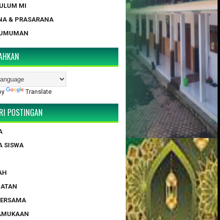
KULUM MI
NA & PRASARANA
GUMUMAN
AHKAN
by
Translate
RI POSTINGAN
A
A SISWA
AH
HATAN
BERSAMA
RAMUKAAN