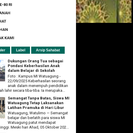
E-80 RI
ZANAH
HAT
UHAN
AK KAMI
ler
Label
Arsip Sahabat
Dukungan Orang Tua sebagai
Pondasi Keberhasilan Anak
dalam Belajar di Sekolah
Foto : Kampus MI Watuagung -
22/09/2025 Keberhasilan seorang
anak dalam menempuh pendidikan
ah lahir secara tiba-tiba. Ia merupaka...
Semangat Tanpa Batas, Siswa MI
Watuagung Tetap Laksanakan
Latihan Pramuka di Hari Libur
Watuagung, Watulimo — Semangat
belajar dan berlatih para siswa MI
Watuagung patut mendapat
tinggi. Meski hari Ahad, 05 Oktober 202...