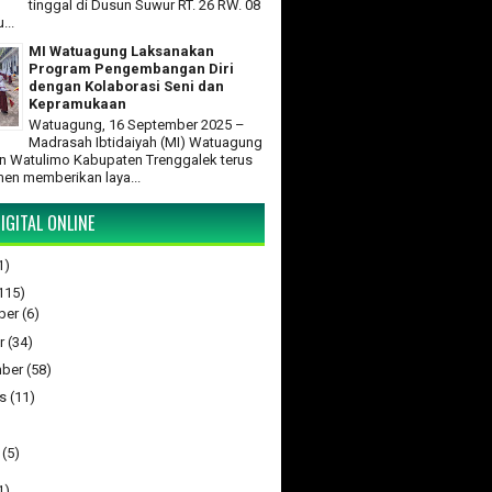
tinggal di Dusun Suwur RT. 26 RW. 08
...
MI Watuagung Laksanakan
Program Pengembangan Diri
dengan Kolaborasi Seni dan
Kepramukaan
Watuagung, 16 September 2025 –
Madrasah Ibtidaiyah (MI) Watuagung
 Watulimo Kabupaten Trenggalek terus
en memberikan laya...
IGITAL ONLINE
1)
115)
ber
(6)
r
(34)
ber
(58)
s
(11)
(5)
1)