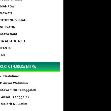
 NAHROWI
ERNAWATI
 TUTUT SHOLIHAH
 NURYATIN
A MAYA SARI
LIA ALFATIHA KH
IYANTO
NAH
SASI & LEMBAGA MITRA
NU Watulimo
GP Ansor Watulimo
 Ma'arif NU Trenggalek
P Ansor Trenggalek
 Ma'arif NU Jatim