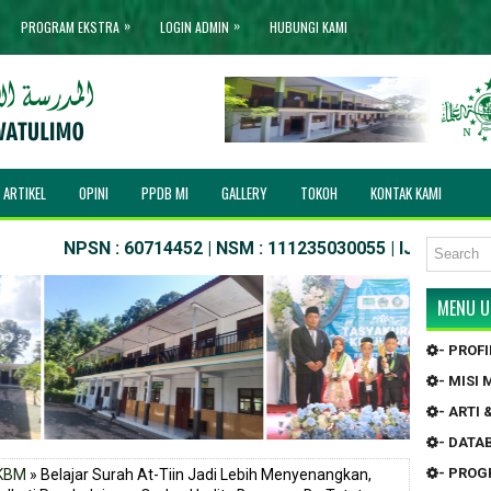
»
»
PROGRAM EKSTRA
LOGIN ADMIN
HUBUNGI KAMI
ARTIKEL
OPINI
PPDB MI
GALLERY
TOKOH
KONTAK KAMI
NPSN : 60714452 | NSM : 111235030055 | IJOB NO. : MIS/03
MENU 
- PROF
- MISI
- ARTI
- DATA
- PRO
KBM
» Belajar Surah At-Tiin Jadi Lebih Menyenangkan,