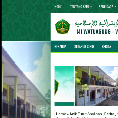
»
»
HOME
TENTANG KAMI
BANK DATA
BERANDA
SEKAPUR SIRIH
BERITA
Home
»
Anik Tutut Sholihah
,
Berita
,