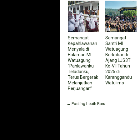
Semangat
Semangat
Kepahlawanan
Santri MI
Menyala di
Watuagung
Halaman MI
Berkobar di
Watuagung:
Ajang LJS3T
“Pahlawanku
Ke-VII Tahun
Teladanku,
2025 di
Terus Bergerak
Karanggandu
Melanjutkan
Watulimo
Perjuangan”
← Posting Lebih Baru