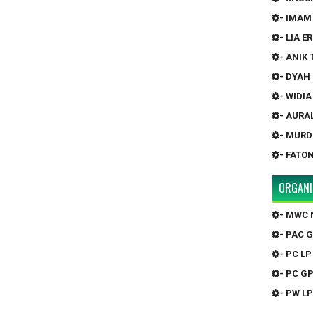
- IMAM
- LIA 
- ANIK
- DYAH
- WIDI
- AURA
- MURD
- FATO
ORGANI
- MWC 
- PAC 
- PC LP
- PC G
- PW LP