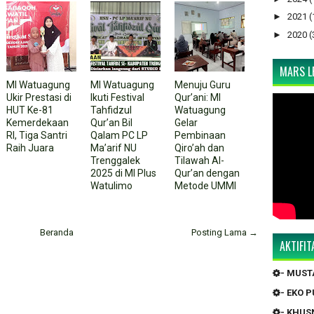
►
2021
(
►
2020
(
MARS LP
MI Watuagung
MI Watuagung
Menuju Guru
Ukir Prestasi di
Ikuti Festival
Qur’ani: MI
HUT Ke-81
Tahfidzul
Watuagung
Kemerdekaan
Qur’an Bil
Gelar
RI, Tiga Santri
Qalam PC LP
Pembinaan
Raih Juara
Ma’arif NU
Qiro’ah dan
Trenggalek
Tilawah Al-
2025 di MI Plus
Qur’an dengan
Watulimo
Metode UMMI
Beranda
Posting Lama →
AKTIFI
- MUS
- EKO 
- KHUS