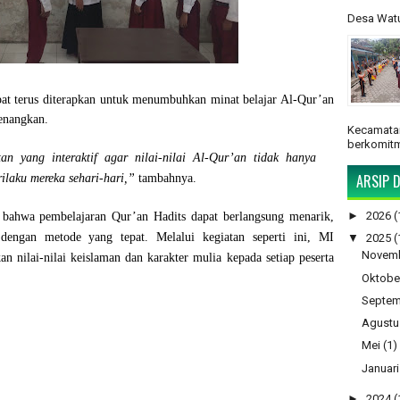
Desa Watu
dapat terus diterapkan untuk menumbuhkan
minat belajar Al-Qur’an
enangkan.
Kecamatan
berkomitm
an yang interaktif agar nilai-nilai Al-Qur’an tidak hanya
ARSIP D
ilaku mereka sehari-hari,”
tambahnya.
►
2026
(
ti bahwa
pembelajaran Qur’an Hadits dapat berlangsung menarik,
engan metode yang tepat. Melalui kegiatan seperti ini, MI
▼
2025
(
Novem
nilai-nilai keislaman dan karakter mulia kepada setiap peserta
Oktobe
Septem
Agustu
Mei
(1)
Januari
►
2024
(