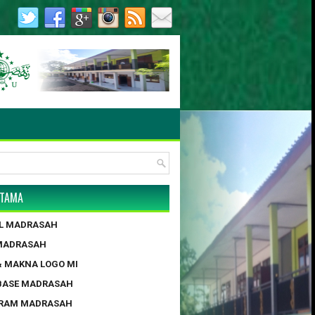
.0055/2017 | AKTE NOTARIS : NO. 4, MUNYATI SULLAM, S.H., M
UTAMA
IL MADRASAH
 MADRASAH
 & MAKNA LOGO MI
BASE MADRASAH
GRAM MADRASAH