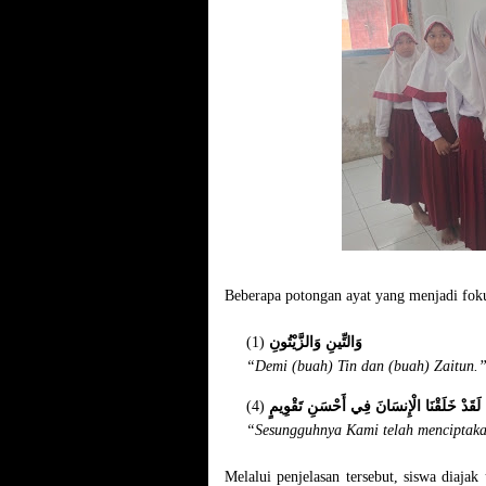
Beberapa potongan ayat yang menjadi foku
(1)
وَالتِّينِ وَالزَّيْتُونِ
“Demi (buah) Tin dan (buah) Zaitun.
(4)
لَقَدْ خَلَقْنَا الْإِنسَانَ فِي أَحْسَنِ تَقْوِيمٍ
“Sesungguhnya Kami telah menciptaka
Melalui penjelasan tersebut, siswa diaja