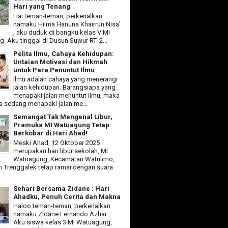
Hari yang Tenang
Hai teman-teman, perkenalkan
namaku Hilma Hanuna Khairrun Nisa’
, aku duduk di bangku kelas V MI
 Aku tinggal di Dusun Suwur RT. 2...
Pelita Ilmu, Cahaya Kehidupan:
Untaian Motivasi dan Hikmah
untuk Para Penuntut Ilmu
Ilmu adalah cahaya yang menerangi
jalan kehidupan. Barangsiapa yang
menapaki jalan menuntut ilmu, maka
ia sedang menapaki jalan me...
Semangat Tak Mengenal Libur,
Pramuka MI Watuagung Tetap
Berkobar di Hari Ahad!
Meski Ahad, 12 Oktober 2025
merupakan hari libur sekolah, MI
Watuagung, Kecamatan Watulimo,
 Trenggalek tetap ramai dengan suara
Sehari Bersama Zidane : Hari
Ahadku, Penuh Cerita dan Makna
Haloo teman-teman, perkenalkan
namaku Zidane Fernando Azhar .
Aku siswa kelas 3 MI Watuagung,