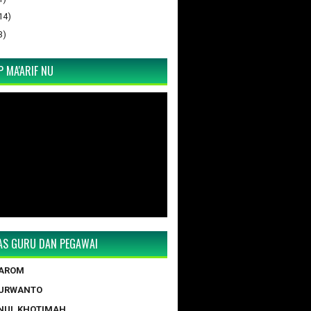
14)
3)
 MA'ARIF NU
TAS GURU DAN PEGAWAI
TAROM
PURWANTO
NUL KHOTIMAH