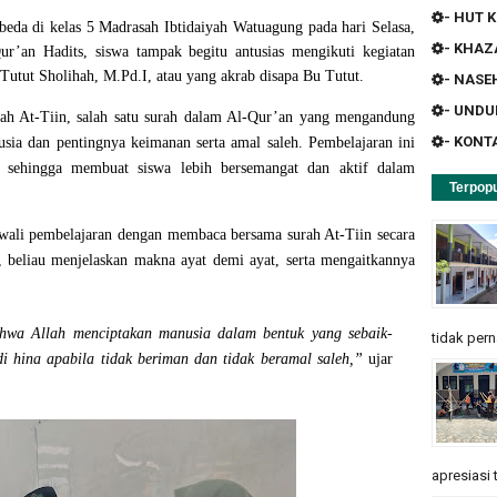
- HUT K
beda di kelas 5 Madrasah Ibtidaiyah Watuagung pada hari Selasa,
- KHA
ur’an Hadits
, siswa tampak begitu antusias mengikuti kegiatan
 Tutut Sholihah, M.Pd.I
, atau yang akrab disapa
Bu Tutut
.
- NASE
- UND
ah At-Tiin
, salah satu surah dalam Al-Qur’an yang mengandung
- KONT
sia dan pentingnya keimanan serta amal saleh
. Pembelajaran ini
, sehingga membuat siswa lebih bersemangat dan aktif dalam
Terpopu
awali pembelajaran dengan
membaca bersama surah At-Tiin
secara
tu, beliau menjelaskan makna ayat demi ayat, serta mengaitkannya
ahwa Allah menciptakan manusia dalam bentuk yang sebaik-
tidak pern
i hina apabila tidak beriman dan tidak beramal saleh,”
ujar
apresiasi 