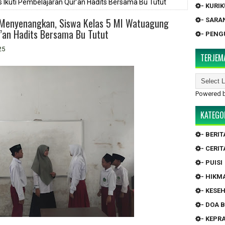
 Ikuti Pembelajaran Qur’an Hadits Bersama Bu Tutut
- KURI
ih Menyenangkan, Siswa Kelas 5 MI Watuagung
- SARA
r’an Hadits Bersama Bu Tutut
- PEN
25
TERJEM
Powered 
KATEGO
- BERIT
- CERIT
- PUISI
- HIKM
- KESE
- DOA 
- KEP