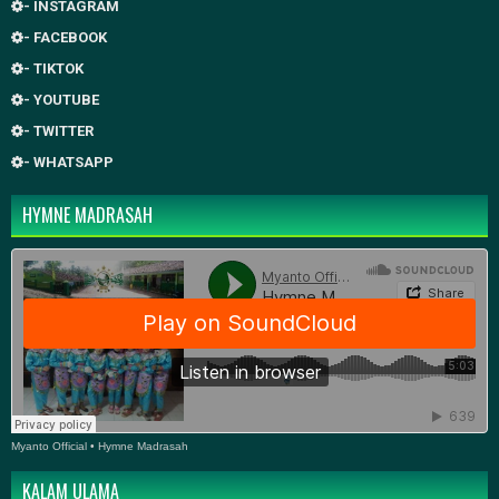
- INSTAGRAM
- FACEBOOK
- TIKTOK
- YOUTUBE
- TWITTER
- WHATSAPP
HYMNE MADRASAH
Myanto Official
•
Hymne Madrasah
KALAM ULAMA