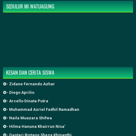
SEDULUR MI WATUAGUNG
KESAN DAN CERITA SISWA
- Zidane Fernando Azhar
- Diego Aprilio
- Arcello Dinata Putra
- Muhammad Azriel Fadhil Ramadhan
- Naila Muazara Shifwa
- Hilma Hanuna Khairrun Nisa’
- Gantari Bintang Sheza Khinanthi