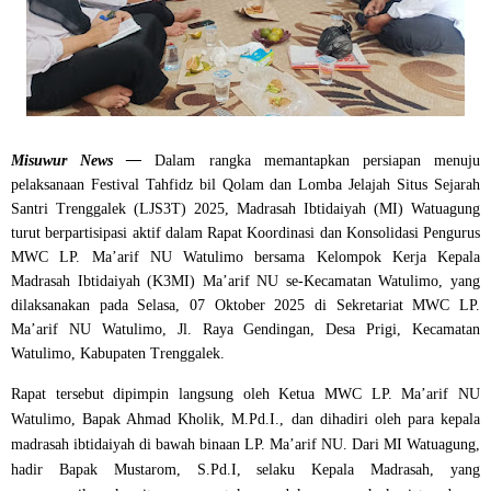
Misuwur News
—
Dalam rangka memantapkan persiapan menuju
pelaksanaan
Festival Tahfidz bil Qolam
dan
Lomba Jelajah Situs Sejarah
Santri Trenggalek (LJS3T) 2025
,
Madrasah Ibtidaiyah (MI) Watuagung
turut berpartisipasi aktif dalam
Rapat Koordinasi dan Konsolidasi Pengurus
MWC LP. Ma’arif NU Watulimo
bersama
Kelompok Kerja Kepala
Madrasah Ibtidaiyah (K3MI) Ma’arif NU se-Kecamatan Watulimo
, yang
dilaksanakan pada
Selasa, 07 Oktober 2025
di
Sekretariat MWC LP.
Ma’arif NU Watulimo
, Jl. Raya Gendingan, Desa Prigi, Kecamatan
Watulimo, Kabupaten Trenggalek.
Rapat tersebut dipimpin langsung oleh
Ketua MWC LP. Ma’arif NU
Watulimo, Bapak Ahmad Kholik, M.Pd.I.
, dan dihadiri oleh para kepala
madrasah ibtidaiyah di bawah binaan LP. Ma’arif NU. Dari MI Watuagung,
hadir
Bapak Mustarom, S.Pd.I
, selaku
Kepala Madrasah
, yang