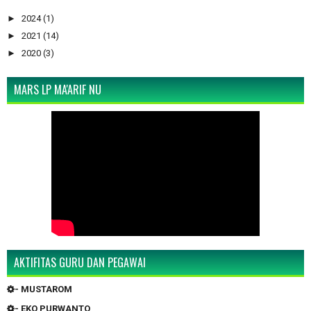
►
2024
(1)
►
2021
(14)
►
2020
(3)
MARS LP MA'ARIF NU
AKTIFITAS GURU DAN PEGAWAI
- MUSTAROM
- EKO PURWANTO