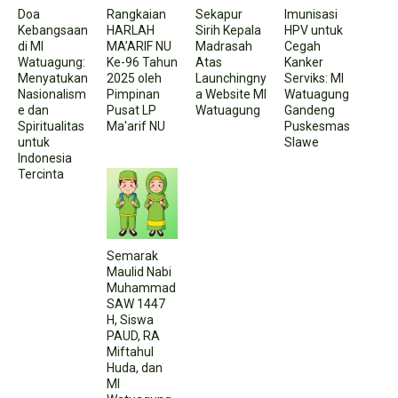
Doa
Rangkaian
Sekapur
Imunisasi
Kebangsaan
HARLAH
Sirih Kepala
HPV untuk
di MI
MA’ARIF NU
Madrasah
Cegah
Watuagung:
Ke-96 Tahun
Atas
Kanker
Menyatukan
2025 oleh
Launchingny
Serviks: MI
Nasionalism
Pimpinan
a Website MI
Watuagung
e dan
Pusat LP
Watuagung
Gandeng
Spiritualitas
Ma'arif NU
Puskesmas
untuk
Slawe
Indonesia
Tercinta
Semarak
Maulid Nabi
Muhammad
SAW 1447
H, Siswa
PAUD, RA
Miftahul
Huda, dan
MI