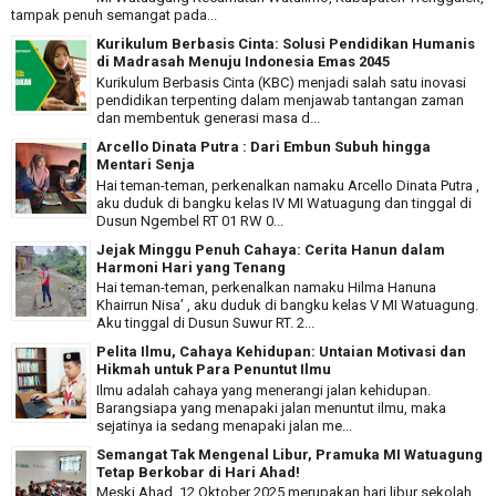
tampak penuh semangat pada...
Kurikulum Berbasis Cinta: Solusi Pendidikan Humanis
di Madrasah Menuju Indonesia Emas 2045
Kurikulum Berbasis Cinta (KBC) menjadi salah satu inovasi
pendidikan terpenting dalam menjawab tantangan zaman
dan membentuk generasi masa d...
Arcello Dinata Putra : Dari Embun Subuh hingga
Mentari Senja
Hai teman-teman, perkenalkan namaku Arcello Dinata Putra ,
aku duduk di bangku kelas IV MI Watuagung dan tinggal di
Dusun Ngembel RT 01 RW 0...
Jejak Minggu Penuh Cahaya: Cerita Hanun dalam
Harmoni Hari yang Tenang
Hai teman-teman, perkenalkan namaku Hilma Hanuna
Khairrun Nisa’ , aku duduk di bangku kelas V MI Watuagung.
Aku tinggal di Dusun Suwur RT. 2...
Pelita Ilmu, Cahaya Kehidupan: Untaian Motivasi dan
Hikmah untuk Para Penuntut Ilmu
Ilmu adalah cahaya yang menerangi jalan kehidupan.
Barangsiapa yang menapaki jalan menuntut ilmu, maka
sejatinya ia sedang menapaki jalan me...
Semangat Tak Mengenal Libur, Pramuka MI Watuagung
Tetap Berkobar di Hari Ahad!
Meski Ahad, 12 Oktober 2025 merupakan hari libur sekolah,