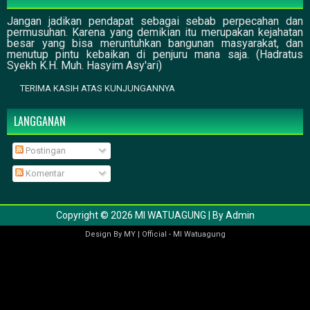
Jangan jadikan pendapat sebagai sebab perpecahan dan
permusuhan. Karena yang demikian itu merupakan kejahatan
besar yang bisa meruntuhkan bangunan masyarakat, dan
menutup pintu kebaikan di penjuru mana saja. (Hadratus
Syekh K.H. Muh. Hasyim Asy'ari)
TERIMA KASIH ATAS KUNJUNGANNYA
LANGGANAN
Postingan
Komentar
Copyright ©
2026
MI WATUAGUNG
| By
Admin
Design By
MY
|
Official
-
MI Watuagung