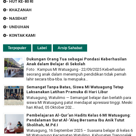
- HUT KE-80 RI
- KHAZANAH
- NASEHAT
- UNDUHAN
- KONTAK KAMI
Terpopuler
Label
Arsip Sahabat
Dukungan Orang Tua sebagai Pondasi Keberhasilan
Anak dalam Belajar di Sekolah
Foto : Kampus MI Watuagung - 22/09/2025 Keberhasilan
seorang anak dalam menempuh pendidikan tidak pernah
lahir secara tiba-tiba. Ia merupaka...
Semangat Tanpa Batas, Siswa MI Watuagung Tetap
Laksanakan Latihan Pramuka di Hari Libur
Watuagung, Watulimo — Semangat belajar dan berlatih para
siswa MI Watuagung patut mendapat apresiasi tinggi. Meski
hari Ahad, 05 Oktober 202...
Pembelajaran Al-Qur’an Hadits Kelas 6 MI Watuagung:
Pendalaman Surat Al-‘Alaq Bersama Ibu Anik Tutut
Sholihah, M.Pd.I
Watuagung, 16 September 2025 – Suasana belajar di kelas 6
MI Watuagung Kecamatan Watulimo, Kabupaten Trenggalek,