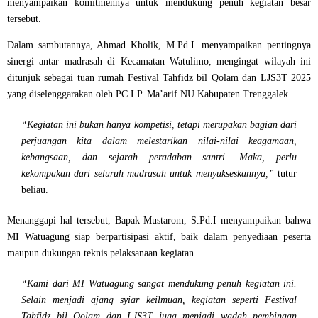
menyampaikan komitmennya untuk mendukung penuh kegiatan besar
tersebut.
Dalam sambutannya,
Ahmad Kholik, M.Pd.I.
menyampaikan pentingnya
sinergi antar madrasah di Kecamatan Watulimo, mengingat wilayah ini
ditunjuk sebagai
tuan rumah Festival Tahfidz bil Qolam dan LJS3T 2025
yang diselenggarakan oleh
PC LP. Ma’arif NU Kabupaten Trenggalek
.
“Kegiatan ini bukan hanya kompetisi, tetapi merupakan bagian dari
perjuangan kita dalam melestarikan nilai-nilai keagamaan,
kebangsaan, dan sejarah peradaban santri. Maka, perlu
kekompakan dari seluruh madrasah untuk menyukseskannya,”
tutur
beliau.
Menanggapi hal tersebut,
Bapak Mustarom, S.Pd.I
menyampaikan bahwa
MI Watuagung siap berpartisipasi aktif, baik dalam penyediaan peserta
maupun dukungan teknis pelaksanaan kegiatan.
“Kami dari MI Watuagung sangat mendukung penuh kegiatan ini.
Selain menjadi ajang syiar keilmuan, kegiatan seperti Festival
Tahfidz bil Qolam dan LJS3T juga menjadi wadah pembinaan