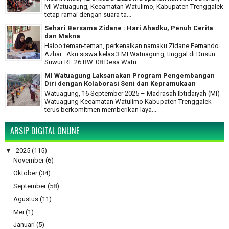
MI Watuagung, Kecamatan Watulimo, Kabupaten Trenggalek
tetap ramai dengan suara ta...
Sehari Bersama Zidane : Hari Ahadku, Penuh Cerita
dan Makna
Haloo teman-teman, perkenalkan namaku Zidane Fernando
Azhar . Aku siswa kelas 3 MI Watuagung, tinggal di Dusun
Suwur RT. 26 RW. 08 Desa Watu...
MI Watuagung Laksanakan Program Pengembangan
Diri dengan Kolaborasi Seni dan Kepramukaan
Watuagung, 16 September 2025 – Madrasah Ibtidaiyah (MI)
Watuagung Kecamatan Watulimo Kabupaten Trenggalek
terus berkomitmen memberikan laya...
ARSIP DIGITAL ONLINE
▼
2025
(115)
November
(6)
Oktober
(34)
September
(58)
Agustus
(11)
Mei
(1)
Januari
(5)